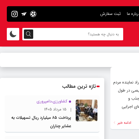
رباره ما
ثبت سفارش
اد نماینده مردم
تازه ترین مطالب
صیصی در طول
جذب و
کشاورزی،دامپروری
های اجرایی
15 مرداد 1405
پرداخت ۸۵ میلیارد ریال تسهیلات به
ادامه خبر
عشایر چناران