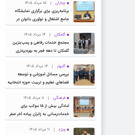
چناران
15 مرداد 1405
برنامه‌ریزی برای برگزاری نمایشگاه
جامع اشتغال و نوآوری بانوان در
چناران
گلمکان
14 مرداد 1405
مجتمع خدمات رفاهی و پمپ‌بنزین
گلمکان تا دهه فجر به بهره‌برداری
می‌رسد
گلبهار
14 مرداد 1405
بررسی مسائل آموزشی و توسعه
فضاهای تعلیم و تربیت حوزه انتخابیه
در نشست مشترک عضو کمیسیون
فرهنگی
11 مرداد 1405
آموزش مجلس با مدیرکل آموزش و
آمادگی بیش از ۱۵ موکب برای
پرورش خراسان رضوی
خدمات‌رسانی به زائران پیاده آخر صفر
در شهرستان چناران
ویژه
11 مرداد 1405