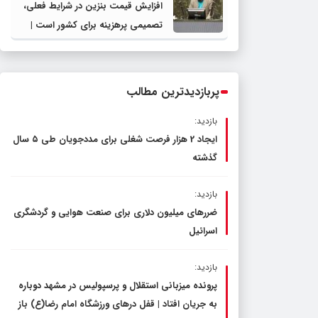
افزایش قیمت بنزین در شرایط فعلی،
تصمیمی پرهزینه برای کشور است |
دولت، قاچاق سوخت و عوامل اصلی
ناترازی را محدود کند، نه سفره مردم
پربازدیدترین مطالب
بازدید:
ایجاد 2 هزار فرصت شغلی برای مددجویان طی ۵ سال
گذشته
بازدید:
ضررهای میلیون دلاری برای صنعت هوایی و گردشگری
اسرائیل
بازدید:
پرونده میزبانی استقلال و پرسپولیس در مشهد دوباره
به جریان افتاد | قفل در‌های ورزشگاه امام رضا(ع) باز