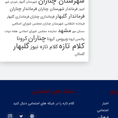
شهرستان چناران
شهرستان گلبهار
شورای شهر
فرماندار چناران
فرماندار شهرستان چناران
گلبهار
فرماندار گلبهار
فرمانداری چناران
فرمانداری گلبهار
فرمانده انتظامی شهرستان چناران
مجلس شورای اسلامی
مشهد
مسکن مهر
نماینده مجلس شورای اسلامی
هفته دولت
چناران
کرونا
ویروس کرونا
واکسن کرونا
کلام تازه
گلبهار
کلام تازه نیوز
گلمکان
یع
شبکه های اجتماعی
اخبار
کلام تازه را در شبکه ‌های اجتماعی دنبال کنید.
اجتماعی
فرهنگی