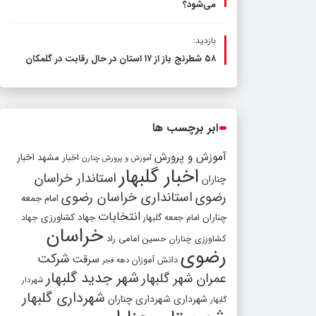
می‌شود؟
بازدید:
۵۸ شطرنج‌ باز از ۱۷ استان در حال رقابت در گلمکان
ابر برچسب ها
آموزش و پرورش
اخبار مشهد
اخبار
آموزش و پرورش چنارن
اخبار گلبهار
استاندار خراسان
چناران
رضوی
استانداری خراسان رضوی
امام جمعه
انتخابات
چناران
جهاد کشاورزی
امام جمعه گلبهار
جهاد
خراسان
کشاورزی چناران
حسین امامی راد
رضوی
شرکت
سرقت
دانش آموزان
دهه فجر
شهر جدید گلبهار
عمران شهر گلبهار
شهردار
شهرداری گلبهار
شهرداری
شهرداری چناران
گلبهار