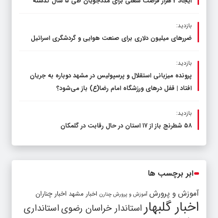
ایجاد 2 هزار فرصت شغلی برای مددجویان طی ۵ سال گذشته
بازدید:
ضررهای میلیون دلاری برای صنعت هوایی و گردشگری اسرائیل
بازدید:
پرونده میزبانی استقلال و پرسپولیس در مشهد دوباره به جریان
افتاد | قفل در‌های ورزشگاه امام رضا(ع) باز می‌شود؟
بازدید:
۵۸ شطرنج‌ باز از ۱۷ استان در حال رقابت در گلمکان
ابر برچسب ها
آموزش و پرورش
اخبار مشهد
اخبار چناران
آموزش و پرورش چنارن
اخبار گلبهار
استاندار خراسان رضوی
استانداری