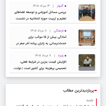
گلبهار
14 مرداد 1405
بررسی مسائل آموزشی و توسعه فضاهای
تعلیم و تربیت حوزه انتخابیه در نشست
مشترک عضو کمیسیون آموزش مجلس با
فرهنگی
11 مرداد 1405
مدیرکل آموزش و پرورش خراسان رضوی
آمادگی بیش از ۱۵ موکب برای
خدمات‌رسانی به زائران پیاده آخر صفر در
شهرستان چناران
ویژه
11 مرداد 1405
افزایش قیمت بنزین در شرایط فعلی،
تصمیمی پرهزینه برای کشور است | دولت،
قاچاق سوخت و عوامل اصلی ناترازی را
محدود کند، نه سفره مردم
پربازدیدترین مطالب
بازدید: