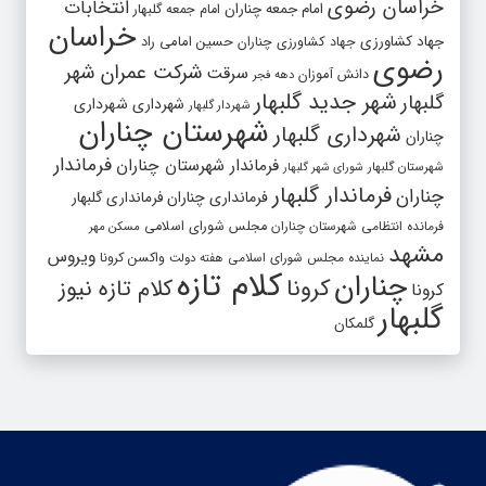
خراسان رضوی
انتخابات
امام جمعه چناران
امام جمعه گلبهار
خراسان
جهاد کشاورزی
جهاد کشاورزی چناران
حسین امامی راد
رضوی
شرکت عمران شهر
سرقت
دانش آموزان
دهه فجر
شهر جدید گلبهار
گلبهار
شهرداری
شهرداری
شهردار گلبهار
شهرستان چناران
شهرداری گلبهار
چناران
فرماندار
فرماندار شهرستان چناران
شهرستان گلبهار
شورای شهر گلبهار
فرماندار گلبهار
چناران
فرمانداری چناران
فرمانداری گلبهار
فرمانده انتظامی شهرستان چناران
مجلس شورای اسلامی
مسکن مهر
مشهد
ویروس
واکسن کرونا
نماینده مجلس شورای اسلامی
هفته دولت
کلام تازه
چناران
کرونا
کلام تازه نیوز
کرونا
گلبهار
گلمکان