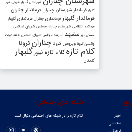
شهرستان چناران
شهرستان گلبهار
شورای شهر
فرماندار چناران
فرماندار شهرستان چناران
گلبهار
فرماندار گلبهار
فرمانداری چناران
فرمانداری گلبهار
فرمانده انتظامی شهرستان چناران
مجلس شورای اسلامی
مشهد
مسکن مهر
نماینده مجلس شورای اسلامی
هفته دولت
چناران
کرونا
ویروس کرونا
واکسن کرونا
کلام تازه
گلبهار
کلام تازه نیوز
گلمکان
یع
شبکه های اجتماعی
اخبار
کلام تازه را در شبکه ‌های اجتماعی دنبال کنید.
اجتماعی
فرهنگی