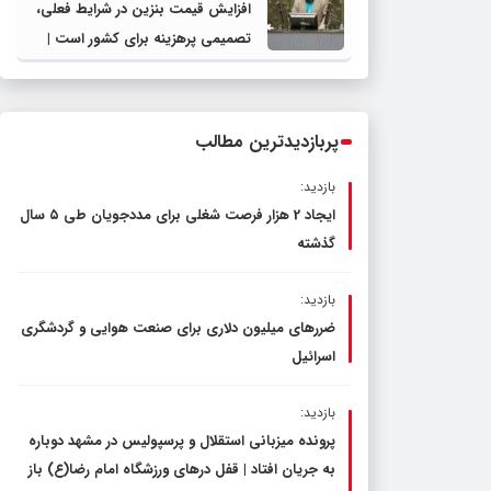
افزایش قیمت بنزین در شرایط فعلی،
تصمیمی پرهزینه برای کشور است |
دولت، قاچاق سوخت و عوامل اصلی
ناترازی را محدود کند، نه سفره مردم
پربازدیدترین مطالب
بازدید:
ایجاد 2 هزار فرصت شغلی برای مددجویان طی ۵ سال
گذشته
بازدید:
ضررهای میلیون دلاری برای صنعت هوایی و گردشگری
اسرائیل
بازدید:
پرونده میزبانی استقلال و پرسپولیس در مشهد دوباره
به جریان افتاد | قفل در‌های ورزشگاه امام رضا(ع) باز