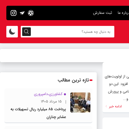
رباره ما
ثبت سفارش
 از اولویت‌های
تازه ترین مطالب
زود: این دو
 اجتماعی و پرورش
کشاورزی،دامپروری
...
15 مرداد 1405
ادامه خبر
پرداخت ۸۵ میلیارد ریال تسهیلات به
عشایر چناران