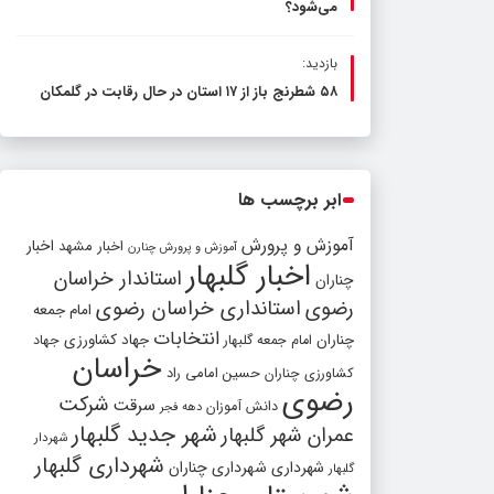
می‌شود؟
بازدید:
۵۸ شطرنج‌ باز از ۱۷ استان در حال رقابت در گلمکان
ابر برچسب ها
آموزش و پرورش
اخبار مشهد
اخبار
آموزش و پرورش چنارن
اخبار گلبهار
استاندار خراسان
چناران
رضوی
استانداری خراسان رضوی
امام جمعه
انتخابات
چناران
جهاد کشاورزی
امام جمعه گلبهار
جهاد
خراسان
کشاورزی چناران
حسین امامی راد
رضوی
شرکت
سرقت
دانش آموزان
دهه فجر
شهر جدید گلبهار
عمران شهر گلبهار
شهردار
شهرداری گلبهار
شهرداری
شهرداری چناران
گلبهار