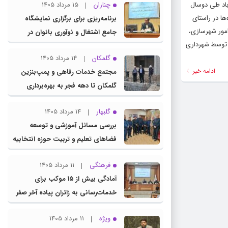
باد طی دوسال
چناران
15 مرداد 1405
ها در راستای
برنامه‌ریزی برای برگزاری نمایشگاه
امور شهرسازی،
جامع اشتغال و نوآوری بانوان در
 و اساسی طی دو سال گذشته توسط شهرداری
چناران
گلمکان
14 مرداد 1405
ادامه خبر
مجتمع خدمات رفاهی و پمپ‌بنزین
گلمکان تا دهه فجر به بهره‌برداری
می‌رسد
گلبهار
14 مرداد 1405
بررسی مسائل آموزشی و توسعه
فضاهای تعلیم و تربیت حوزه انتخابیه
در نشست مشترک عضو کمیسیون
فرهنگی
11 مرداد 1405
آموزش مجلس با مدیرکل آموزش و
آمادگی بیش از ۱۵ موکب برای
پرورش خراسان رضوی
خدمات‌رسانی به زائران پیاده آخر صفر
در شهرستان چناران
ویژه
11 مرداد 1405