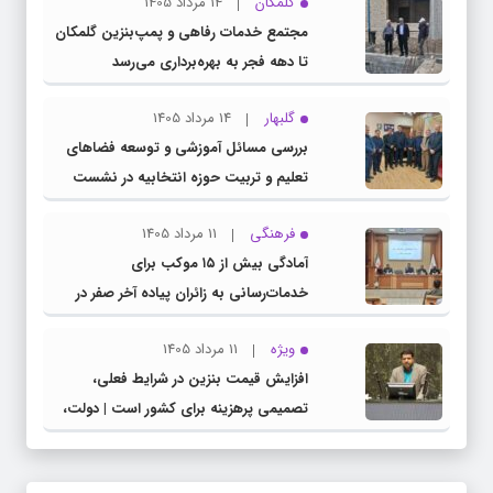
گلمکان
14 مرداد 1405
مجتمع خدمات رفاهی و پمپ‌بنزین گلمکان
تا دهه فجر به بهره‌برداری می‌رسد
گلبهار
14 مرداد 1405
بررسی مسائل آموزشی و توسعه فضاهای
تعلیم و تربیت حوزه انتخابیه در نشست
مشترک عضو کمیسیون آموزش مجلس با
فرهنگی
11 مرداد 1405
مدیرکل آموزش و پرورش خراسان رضوی
آمادگی بیش از ۱۵ موکب برای
خدمات‌رسانی به زائران پیاده آخر صفر در
شهرستان چناران
ویژه
11 مرداد 1405
افزایش قیمت بنزین در شرایط فعلی،
تصمیمی پرهزینه برای کشور است | دولت،
قاچاق سوخت و عوامل اصلی ناترازی را
محدود کند، نه سفره مردم