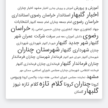
آموزش و پرورش
اخبار مشهد
اخبار چناران
آموزش و پرورش چنارن
اخبار گلبهار
استاندار خراسان رضوی
استانداری
خراسان رضوی
انتخابات
امام جمعه چناران
امام جمعه گلبهار
خراسان
جهاد کشاورزی
جهاد کشاورزی چناران
حسین امامی راد
رضوی
شرکت عمران شهر
سرقت
دانش آموزان
دهه فجر
شهر جدید گلبهار
گلبهار
شهرداری
شهرداری
شهردار گلبهار
شهرستان چناران
شهرداری گلبهار
چناران
فرماندار
فرماندار شهرستان چناران
شهرستان گلبهار
شورای شهر گلبهار
فرماندار گلبهار
چناران
فرمانداری چناران
فرمانداری گلبهار
فرمانده انتظامی شهرستان چناران
مجلس شورای اسلامی
مسکن مهر
مشهد
ویروس
واکسن کرونا
نماینده مجلس شورای اسلامی
هفته دولت
کلام تازه
چناران
کرونا
کلام تازه نیوز
کرونا
گلبهار
گلمکان