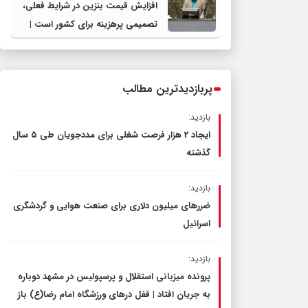
افزایش قیمت بنزین در شرایط فعلی،
تصمیمی پرهزینه برای کشور است |
دولت، قاچاق سوخت و عوامل اصلی
ناترازی را محدود کند، نه سفره مردم
پربازدیدترین مطالب
بازدید:
ایجاد 2 هزار فرصت شغلی برای مددجویان طی ۵ سال
گذشته
بازدید:
ضررهای میلیون دلاری برای صنعت هوایی و گردشگری
اسرائیل
بازدید:
پرونده میزبانی استقلال و پرسپولیس در مشهد دوباره
به جریان افتاد | قفل در‌های ورزشگاه امام رضا(ع) باز