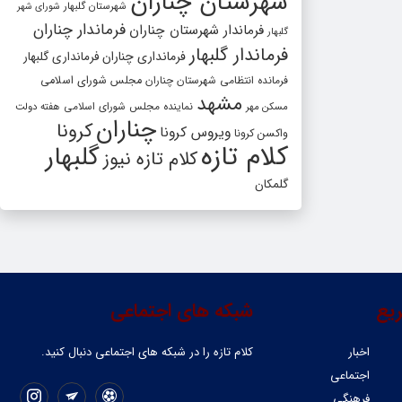
شهرستان چناران
شهرستان گلبهار
شورای شهر
فرماندار چناران
فرماندار شهرستان چناران
گلبهار
فرماندار گلبهار
فرمانداری چناران
فرمانداری گلبهار
فرمانده انتظامی شهرستان چناران
مجلس شورای اسلامی
مشهد
مسکن مهر
نماینده مجلس شورای اسلامی
هفته دولت
چناران
کرونا
ویروس کرونا
واکسن کرونا
کلام تازه
گلبهار
کلام تازه نیوز
گلمکان
یع
شبکه های اجتماعی
اخبار
کلام تازه را در شبکه ‌های اجتماعی دنبال کنید.
اجتماعی
فرهنگی