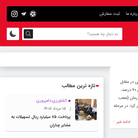
رباره ما
ثبت سفارش
ی در مقابل
تازه ترین مطالب
آنفلوآنزا در شهرهای مختلف استان خراسان رضوی آغاز شده است. ‌ وی اضافه کرد: واکسیناسیون ایثارگران بر اساس اولویت شامل جانبازان ۷۰ درصد،
درمان (صعب
کشاورزی،دامپروری
 کرد: در مرحله
15 مرداد 1405
پرداخت ۸۵ میلیارد ریال تسهیلات به
ادامه خبر
عشایر چناران