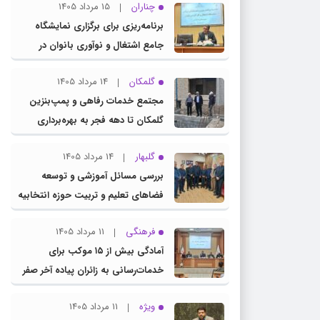
چناران
15 مرداد 1405
برنامه‌ریزی برای برگزاری نمایشگاه
جامع اشتغال و نوآوری بانوان در
چناران
گلمکان
14 مرداد 1405
مجتمع خدمات رفاهی و پمپ‌بنزین
گلمکان تا دهه فجر به بهره‌برداری
می‌رسد
گلبهار
14 مرداد 1405
بررسی مسائل آموزشی و توسعه
فضاهای تعلیم و تربیت حوزه انتخابیه
در نشست مشترک عضو کمیسیون
فرهنگی
11 مرداد 1405
آموزش مجلس با مدیرکل آموزش و
آمادگی بیش از ۱۵ موکب برای
پرورش خراسان رضوی
خدمات‌رسانی به زائران پیاده آخر صفر
در شهرستان چناران
ویژه
11 مرداد 1405