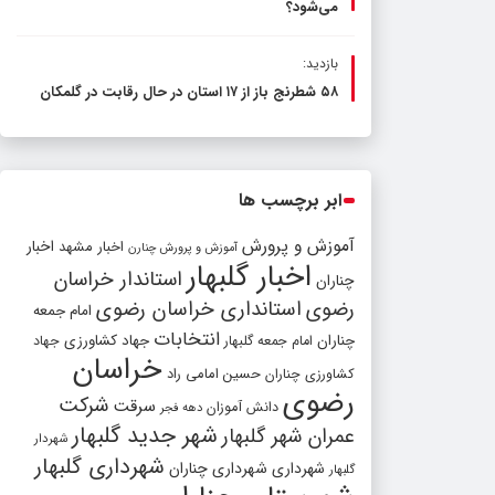
می‌شود؟
بازدید:
۵۸ شطرنج‌ باز از ۱۷ استان در حال رقابت در گلمکان
ابر برچسب ها
آموزش و پرورش
اخبار مشهد
اخبار
آموزش و پرورش چنارن
اخبار گلبهار
استاندار خراسان
چناران
رضوی
استانداری خراسان رضوی
امام جمعه
انتخابات
چناران
جهاد کشاورزی
امام جمعه گلبهار
جهاد
خراسان
کشاورزی چناران
حسین امامی راد
رضوی
شرکت
سرقت
دانش آموزان
دهه فجر
شهر جدید گلبهار
عمران شهر گلبهار
شهردار
شهرداری گلبهار
شهرداری
شهرداری چناران
گلبهار