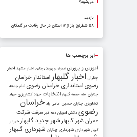
می‌شود؟
بازدید:
۵۸ شطرنج‌ باز از ۱۷ استان در حال رقابت در گلمکان
ابر برچسب ها
آموزش و پرورش
اخبار مشهد
اخبار
آموزش و پرورش چنارن
اخبار گلبهار
استاندار خراسان
چناران
رضوی
استانداری خراسان رضوی
امام جمعه
انتخابات
چناران
جهاد کشاورزی
امام جمعه گلبهار
جهاد
خراسان
کشاورزی چناران
حسین امامی راد
رضوی
شرکت
سرقت
دانش آموزان
دهه فجر
شهر جدید گلبهار
عمران شهر گلبهار
شهردار
شهرداری گلبهار
شهرداری
شهرداری چناران
گلبهار