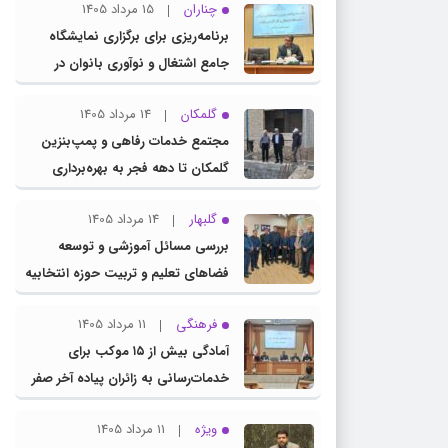
چناران
15 مرداد 1405
برنامه‌ریزی برای برگزاری نمایشگاه
جامع اشتغال و نوآوری بانوان در
چناران
گلمکان
14 مرداد 1405
مجتمع خدمات رفاهی و پمپ‌بنزین
گلمکان تا دهه فجر به بهره‌برداری
می‌رسد
گلبهار
14 مرداد 1405
بررسی مسائل آموزشی و توسعه
فضاهای تعلیم و تربیت حوزه انتخابیه
در نشست مشترک عضو کمیسیون
فرهنگی
11 مرداد 1405
آموزش مجلس با مدیرکل آموزش و
آمادگی بیش از ۱۵ موکب برای
پرورش خراسان رضوی
خدمات‌رسانی به زائران پیاده آخر صفر
در شهرستان چناران
ویژه
11 مرداد 1405