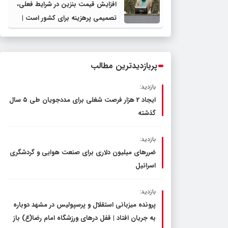
افزایش قیمت بنزین در شرایط فعلی،
تصمیمی پرهزینه برای کشور است |
دولت، قاچاق سوخت و عوامل اصلی
ناترازی را محدود کند، نه سفره مردم
پربازدیدترین مطالب
بازدید:
ایجاد 2 هزار فرصت شغلی برای مددجویان طی ۵ سال
گذشته
بازدید:
ضررهای میلیون دلاری برای صنعت هوایی و گردشگری
اسرائیل
بازدید:
پرونده میزبانی استقلال و پرسپولیس در مشهد دوباره
به جریان افتاد | قفل در‌های ورزشگاه امام رضا(ع) باز