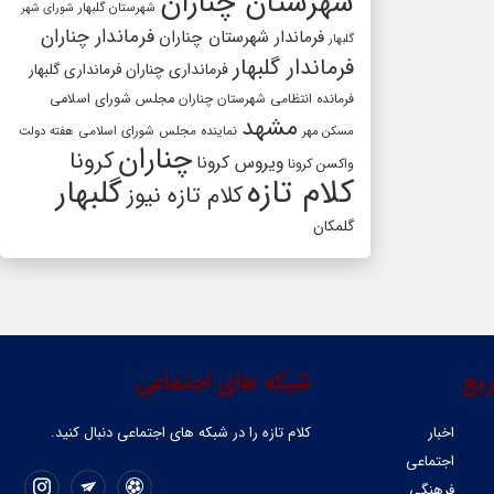
شهرستان چناران
شهرستان گلبهار
شورای شهر
فرماندار چناران
فرماندار شهرستان چناران
گلبهار
فرماندار گلبهار
فرمانداری چناران
فرمانداری گلبهار
فرمانده انتظامی شهرستان چناران
مجلس شورای اسلامی
مشهد
مسکن مهر
نماینده مجلس شورای اسلامی
هفته دولت
چناران
کرونا
ویروس کرونا
واکسن کرونا
کلام تازه
گلبهار
کلام تازه نیوز
گلمکان
یع
شبکه های اجتماعی
اخبار
کلام تازه را در شبکه ‌های اجتماعی دنبال کنید.
اجتماعی
فرهنگی