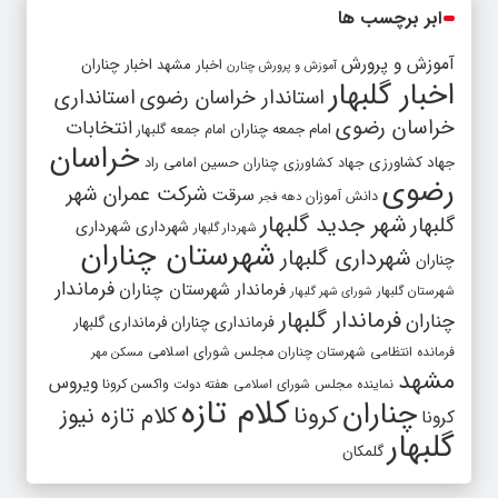
ابر برچسب ها
آموزش و پرورش
اخبار مشهد
اخبار چناران
آموزش و پرورش چنارن
اخبار گلبهار
استاندار خراسان رضوی
استانداری
خراسان رضوی
انتخابات
امام جمعه چناران
امام جمعه گلبهار
خراسان
جهاد کشاورزی
جهاد کشاورزی چناران
حسین امامی راد
رضوی
شرکت عمران شهر
سرقت
دانش آموزان
دهه فجر
شهر جدید گلبهار
گلبهار
شهرداری
شهرداری
شهردار گلبهار
شهرستان چناران
شهرداری گلبهار
چناران
فرماندار
فرماندار شهرستان چناران
شهرستان گلبهار
شورای شهر گلبهار
فرماندار گلبهار
چناران
فرمانداری چناران
فرمانداری گلبهار
فرمانده انتظامی شهرستان چناران
مجلس شورای اسلامی
مسکن مهر
مشهد
ویروس
واکسن کرونا
نماینده مجلس شورای اسلامی
هفته دولت
کلام تازه
چناران
کرونا
کلام تازه نیوز
کرونا
گلبهار
گلمکان