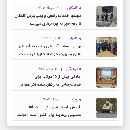
گلمکان
14 مرداد 1405
مجتمع خدمات رفاهی و پمپ‌بنزین گلمکان
تا دهه فجر به بهره‌برداری می‌رسد
گلبهار
14 مرداد 1405
بررسی مسائل آموزشی و توسعه فضاهای
تعلیم و تربیت حوزه انتخابیه در نشست
مشترک عضو کمیسیون آموزش مجلس با
فرهنگی
11 مرداد 1405
مدیرکل آموزش و پرورش خراسان رضوی
آمادگی بیش از ۱۵ موکب برای
خدمات‌رسانی به زائران پیاده آخر صفر در
شهرستان چناران
ویژه
11 مرداد 1405
افزایش قیمت بنزین در شرایط فعلی،
تصمیمی پرهزینه برای کشور است | دولت،
قاچاق سوخت و عوامل اصلی ناترازی را