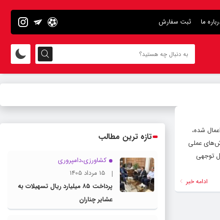
رباره ما
ثبت سفارش
اعمال شده،
تازه ترین مطالب
تئوری و آموزش‌های عملی
ل‌ توجهی
کشاورزی،دامپروری
15 مرداد 1405
ادامه خبر
پرداخت ۸۵ میلیارد ریال تسهیلات به
عشایر چناران