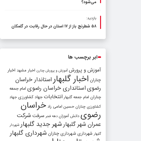
می‌شود؟
بازدید:
۵۸ شطرنج‌ باز از ۱۷ استان در حال رقابت در گلمکان
ابر برچسب ها
آموزش و پرورش
اخبار مشهد
اخبار
آموزش و پرورش چنارن
اخبار گلبهار
استاندار خراسان
چناران
رضوی
استانداری خراسان رضوی
امام جمعه
انتخابات
چناران
جهاد کشاورزی
امام جمعه گلبهار
جهاد
خراسان
کشاورزی چناران
حسین امامی راد
رضوی
شرکت
سرقت
دانش آموزان
دهه فجر
شهر جدید گلبهار
عمران شهر گلبهار
شهردار
شهرداری گلبهار
شهرداری
شهرداری چناران
گلبهار