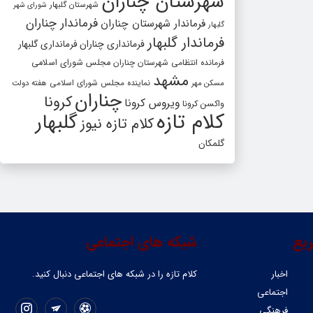
شهرستان چناران
شهرستان گلبهار
شورای شهر
فرماندار چناران
فرماندار شهرستان چناران
گلبهار
فرماندار گلبهار
فرمانداری چناران
فرمانداری گلبهار
فرمانده انتظامی شهرستان چناران
مجلس شورای اسلامی
مشهد
مسکن مهر
نماینده مجلس شورای اسلامی
هفته دولت
چناران
کرونا
ویروس کرونا
واکسن کرونا
کلام تازه
گلبهار
کلام تازه نیوز
گلمکان
یع
شبکه های اجتماعی
اخبار
کلام تازه را در شبکه ‌های اجتماعی دنبال کنید.
اجتماعی
فرهنگی