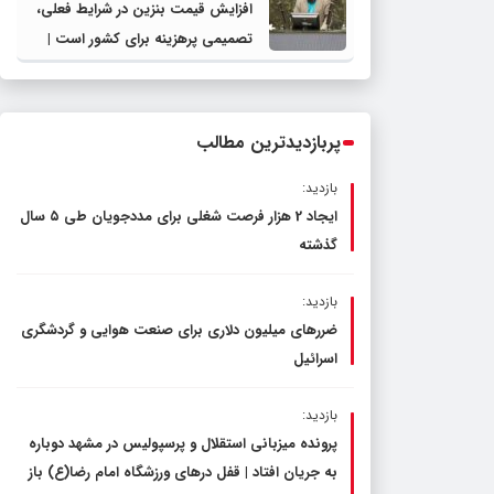
افزایش قیمت بنزین در شرایط فعلی،
تصمیمی پرهزینه برای کشور است |
دولت، قاچاق سوخت و عوامل اصلی
ناترازی را محدود کند، نه سفره مردم
پربازدیدترین مطالب
بازدید:
ایجاد 2 هزار فرصت شغلی برای مددجویان طی ۵ سال
گذشته
بازدید:
ضررهای میلیون دلاری برای صنعت هوایی و گردشگری
اسرائیل
بازدید:
پرونده میزبانی استقلال و پرسپولیس در مشهد دوباره
به جریان افتاد | قفل در‌های ورزشگاه امام رضا(ع) باز