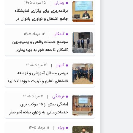
چناران
15 مرداد 1405
برنامه‌ریزی برای برگزاری نمایشگاه
جامع اشتغال و نوآوری بانوان در
چناران
گلمکان
14 مرداد 1405
مجتمع خدمات رفاهی و پمپ‌بنزین
گلمکان تا دهه فجر به بهره‌برداری
می‌رسد
گلبهار
14 مرداد 1405
بررسی مسائل آموزشی و توسعه
فضاهای تعلیم و تربیت حوزه انتخابیه
در نشست مشترک عضو کمیسیون
فرهنگی
11 مرداد 1405
آموزش مجلس با مدیرکل آموزش و
آمادگی بیش از ۱۵ موکب برای
پرورش خراسان رضوی
خدمات‌رسانی به زائران پیاده آخر صفر
در شهرستان چناران
ویژه
11 مرداد 1405