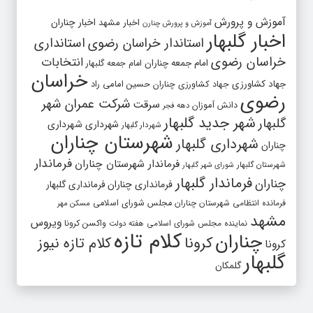
آموزش و پرورش
اخبار مشهد
اخبار چناران
آموزش و پرورش چنارن
اخبار گلبهار
استاندار خراسان رضوی
استانداری
خراسان رضوی
انتخابات
امام جمعه چناران
امام جمعه گلبهار
خراسان
جهاد کشاورزی
جهاد کشاورزی چناران
حسین امامی راد
رضوی
شرکت عمران شهر
سرقت
دانش آموزان
دهه فجر
شهر جدید گلبهار
گلبهار
شهرداری
شهرداری
شهردار گلبهار
شهرستان چناران
شهرداری گلبهار
چناران
فرماندار
فرماندار شهرستان چناران
شهرستان گلبهار
شورای شهر گلبهار
فرماندار گلبهار
چناران
فرمانداری چناران
فرمانداری گلبهار
فرمانده انتظامی شهرستان چناران
مجلس شورای اسلامی
مسکن مهر
مشهد
ویروس
واکسن کرونا
نماینده مجلس شورای اسلامی
هفته دولت
کلام تازه
چناران
کرونا
کلام تازه نیوز
کرونا
گلبهار
گلمکان