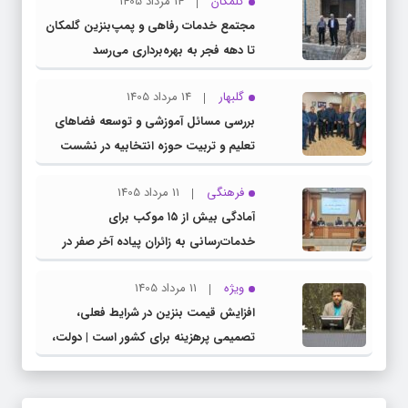
گلمکان
14 مرداد 1405
مجتمع خدمات رفاهی و پمپ‌بنزین گلمکان
تا دهه فجر به بهره‌برداری می‌رسد
گلبهار
14 مرداد 1405
بررسی مسائل آموزشی و توسعه فضاهای
تعلیم و تربیت حوزه انتخابیه در نشست
مشترک عضو کمیسیون آموزش مجلس با
فرهنگی
11 مرداد 1405
مدیرکل آموزش و پرورش خراسان رضوی
آمادگی بیش از ۱۵ موکب برای
خدمات‌رسانی به زائران پیاده آخر صفر در
شهرستان چناران
ویژه
11 مرداد 1405
افزایش قیمت بنزین در شرایط فعلی،
تصمیمی پرهزینه برای کشور است | دولت،
قاچاق سوخت و عوامل اصلی ناترازی را
محدود کند، نه سفره مردم