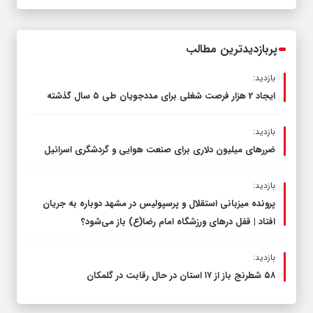
قاچاق سوخت و عوامل اصلی ناترازی را
محدود کند، نه سفره مردم
پربازدیدترین مطالب
بازدید:
ایجاد 2 هزار فرصت شغلی برای مددجویان طی ۵ سال گذشته
بازدید:
ضررهای میلیون دلاری برای صنعت هوایی و گردشگری اسرائیل
بازدید:
پرونده میزبانی استقلال و پرسپولیس در مشهد دوباره به جریان
افتاد | قفل در‌های ورزشگاه امام رضا(ع) باز می‌شود؟
بازدید:
۵۸ شطرنج‌ باز از ۱۷ استان در حال رقابت در گلمکان