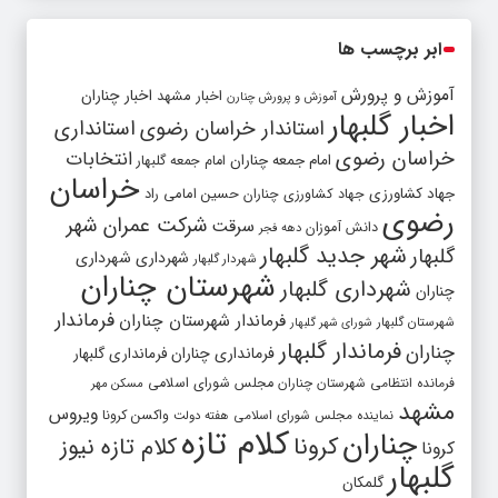
ابر برچسب ها
آموزش و پرورش
اخبار مشهد
اخبار چناران
آموزش و پرورش چنارن
اخبار گلبهار
استاندار خراسان رضوی
استانداری
خراسان رضوی
انتخابات
امام جمعه چناران
امام جمعه گلبهار
خراسان
جهاد کشاورزی
جهاد کشاورزی چناران
حسین امامی راد
رضوی
شرکت عمران شهر
سرقت
دانش آموزان
دهه فجر
شهر جدید گلبهار
گلبهار
شهرداری
شهرداری
شهردار گلبهار
شهرستان چناران
شهرداری گلبهار
چناران
فرماندار
فرماندار شهرستان چناران
شهرستان گلبهار
شورای شهر گلبهار
فرماندار گلبهار
چناران
فرمانداری چناران
فرمانداری گلبهار
فرمانده انتظامی شهرستان چناران
مجلس شورای اسلامی
مسکن مهر
مشهد
ویروس
واکسن کرونا
نماینده مجلس شورای اسلامی
هفته دولت
کلام تازه
چناران
کرونا
کلام تازه نیوز
کرونا
گلبهار
گلمکان