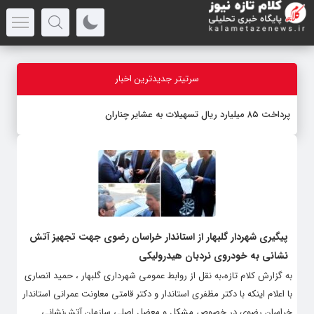
سرتیتر جدیدترین اخبار
پرداخت ۸۵ میلیارد ریال تسهیلات به عشایر چناران
پیگیری شهردار گلبهار از استاندار خراسان رضوی جهت تجهیز آتش
نشانی به خودروی نردبان هیدرولیکی
به گزارش کلام تازه،به نقل از روابط عمومی شهرداری گلبهار ، حمید انصاری
با اعلام اینکه با دکتر مظفری استاندار و دکتر قامتی معاونت عمرانی استاندار
خراسان رضوی در خصوص مشکل و معضل اصلی سازمان آتش‌نشانی