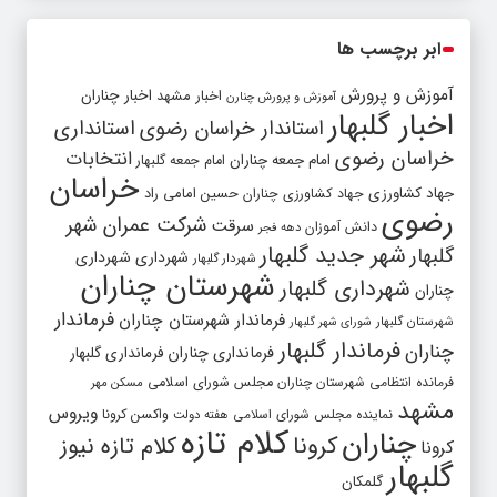
ابر برچسب ها
آموزش و پرورش
اخبار مشهد
اخبار چناران
آموزش و پرورش چنارن
اخبار گلبهار
استاندار خراسان رضوی
استانداری
خراسان رضوی
انتخابات
امام جمعه چناران
امام جمعه گلبهار
خراسان
جهاد کشاورزی
جهاد کشاورزی چناران
حسین امامی راد
رضوی
شرکت عمران شهر
سرقت
دانش آموزان
دهه فجر
شهر جدید گلبهار
گلبهار
شهرداری
شهرداری
شهردار گلبهار
شهرستان چناران
شهرداری گلبهار
چناران
فرماندار
فرماندار شهرستان چناران
شهرستان گلبهار
شورای شهر گلبهار
فرماندار گلبهار
چناران
فرمانداری چناران
فرمانداری گلبهار
فرمانده انتظامی شهرستان چناران
مجلس شورای اسلامی
مسکن مهر
مشهد
ویروس
واکسن کرونا
نماینده مجلس شورای اسلامی
هفته دولت
کلام تازه
چناران
کرونا
کلام تازه نیوز
کرونا
گلبهار
گلمکان