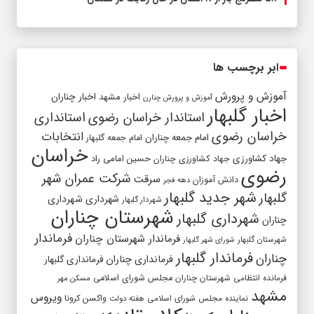
ابر برچسب ها
آموزش و پرورش
اخبار مشهد
اخبار چناران
آموزش و پرورش چنارن
اخبار گلبهار
استاندار خراسان رضوی
استانداری
خراسان رضوی
انتخابات
امام جمعه چناران
امام جمعه گلبهار
خراسان
جهاد کشاورزی
جهاد کشاورزی چناران
حسین امامی راد
رضوی
شرکت عمران شهر
سرقت
دانش آموزان
دهه فجر
شهر جدید گلبهار
گلبهار
شهرداری
شهرداری
شهردار گلبهار
شهرستان چناران
شهرداری گلبهار
چناران
فرماندار
فرماندار شهرستان چناران
شهرستان گلبهار
شورای شهر گلبهار
فرماندار گلبهار
چناران
فرمانداری چناران
فرمانداری گلبهار
فرمانده انتظامی شهرستان چناران
مجلس شورای اسلامی
مسکن مهر
مشهد
ویروس
واکسن کرونا
نماینده مجلس شورای اسلامی
هفته دولت