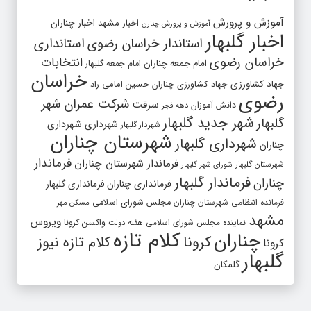
آموزش و پرورش
اخبار مشهد
اخبار چناران
آموزش و پرورش چنارن
اخبار گلبهار
استاندار خراسان رضوی
استانداری
خراسان رضوی
انتخابات
امام جمعه چناران
امام جمعه گلبهار
خراسان
جهاد کشاورزی
جهاد کشاورزی چناران
حسین امامی راد
رضوی
شرکت عمران شهر
سرقت
دانش آموزان
دهه فجر
شهر جدید گلبهار
گلبهار
شهرداری
شهرداری
شهردار گلبهار
شهرستان چناران
شهرداری گلبهار
چناران
فرماندار
فرماندار شهرستان چناران
شهرستان گلبهار
شورای شهر گلبهار
فرماندار گلبهار
چناران
فرمانداری چناران
فرمانداری گلبهار
فرمانده انتظامی شهرستان چناران
مجلس شورای اسلامی
مسکن مهر
مشهد
ویروس
واکسن کرونا
نماینده مجلس شورای اسلامی
هفته دولت
کلام تازه
چناران
کرونا
کلام تازه نیوز
کرونا
گلبهار
گلمکان