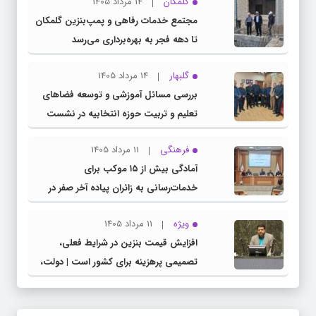
گلمکان
14 مرداد 1405
مجتمع خدمات رفاهی و پمپ‌بنزین گلمکان
تا دهه فجر به بهره‌برداری می‌رسد
گلبهار
14 مرداد 1405
بررسی مسائل آموزشی و توسعه فضاهای
تعلیم و تربیت حوزه انتخابیه در نشست
مشترک عضو کمیسیون آموزش مجلس با
فرهنگی
11 مرداد 1405
مدیرکل آموزش و پرورش خراسان رضوی
آمادگی بیش از ۱۵ موکب برای
خدمات‌رسانی به زائران پیاده آخر صفر در
شهرستان چناران
ویژه
11 مرداد 1405
افزایش قیمت بنزین در شرایط فعلی،
تصمیمی پرهزینه برای کشور است | دولت،
قاچاق سوخت و عوامل اصلی ناترازی را
محدود کند، نه سفره مردم