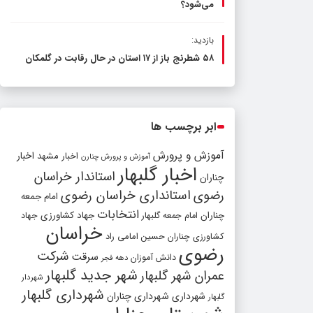
می‌شود؟
بازدید:
۵۸ شطرنج‌ باز از ۱۷ استان در حال رقابت در گلمکان
ابر برچسب ها
آموزش و پرورش
اخبار مشهد
اخبار
آموزش و پرورش چنارن
اخبار گلبهار
استاندار خراسان
چناران
رضوی
استانداری خراسان رضوی
امام جمعه
انتخابات
چناران
جهاد کشاورزی
امام جمعه گلبهار
جهاد
خراسان
کشاورزی چناران
حسین امامی راد
رضوی
شرکت
سرقت
دانش آموزان
دهه فجر
شهر جدید گلبهار
عمران شهر گلبهار
شهردار
شهرداری گلبهار
شهرداری
شهرداری چناران
گلبهار