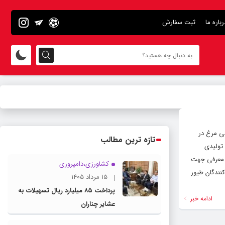
رباره ما
ثبت سفارش
نی مرغ در
تازه ترین مطالب
 تولیدی
خذ معرفی جهت
کشاورزی،دامپروری
نندگان طیور
15 مرداد 1405
پرداخت ۸۵ میلیارد ریال تسهیلات به
ادامه خبر
عشایر چناران