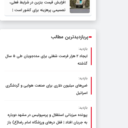
افزایش قیمت بنزین در شرایط فعلی،
تصمیمی پرهزینه برای کشور است |
دولت، قاچاق سوخت و عوامل اصلی
ناترازی را محدود کند، نه سفره مردم
پربازدیدترین مطالب
بازدید:
ایجاد 2 هزار فرصت شغلی برای مددجویان طی ۵ سال
گذشته
بازدید:
ضررهای میلیون دلاری برای صنعت هوایی و گردشگری
اسرائیل
بازدید:
پرونده میزبانی استقلال و پرسپولیس در مشهد دوباره
به جریان افتاد | قفل در‌های ورزشگاه امام رضا(ع) باز