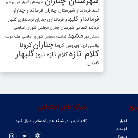
شهرستان چناران
شهرستان گلبهار
شورای شهر
فرماندار چناران
فرماندار شهرستان چناران
گلبهار
فرماندار گلبهار
فرمانداری چناران
فرمانداری گلبهار
فرمانده انتظامی شهرستان چناران
مجلس شورای اسلامی
مشهد
مسکن مهر
نماینده مجلس شورای اسلامی
هفته دولت
چناران
کرونا
ویروس کرونا
واکسن کرونا
کلام تازه
گلبهار
کلام تازه نیوز
گلمکان
یع
شبکه های اجتماعی
اخبار
کلام تازه را در شبکه ‌های اجتماعی دنبال کنید.
اجتماعی
فرهنگی