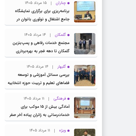
چناران
15 مرداد 1405
برنامه‌ریزی برای برگزاری نمایشگاه
جامع اشتغال و نوآوری بانوان در
چناران
گلمکان
14 مرداد 1405
مجتمع خدمات رفاهی و پمپ‌بنزین
گلمکان تا دهه فجر به بهره‌برداری
می‌رسد
گلبهار
14 مرداد 1405
بررسی مسائل آموزشی و توسعه
فضاهای تعلیم و تربیت حوزه انتخابیه
در نشست مشترک عضو کمیسیون
فرهنگی
11 مرداد 1405
آموزش مجلس با مدیرکل آموزش و
آمادگی بیش از ۱۵ موکب برای
پرورش خراسان رضوی
خدمات‌رسانی به زائران پیاده آخر صفر
در شهرستان چناران
ویژه
11 مرداد 1405