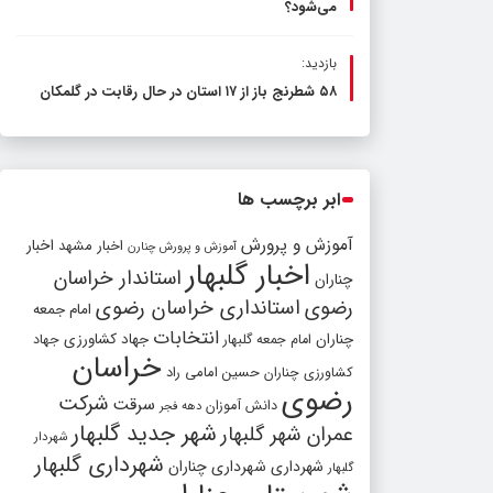
می‌شود؟
بازدید:
۵۸ شطرنج‌ باز از ۱۷ استان در حال رقابت در گلمکان
ابر برچسب ها
آموزش و پرورش
اخبار مشهد
اخبار
آموزش و پرورش چنارن
اخبار گلبهار
استاندار خراسان
چناران
رضوی
استانداری خراسان رضوی
امام جمعه
انتخابات
چناران
جهاد کشاورزی
امام جمعه گلبهار
جهاد
خراسان
کشاورزی چناران
حسین امامی راد
رضوی
شرکت
سرقت
دانش آموزان
دهه فجر
شهر جدید گلبهار
عمران شهر گلبهار
شهردار
شهرداری گلبهار
شهرداری
شهرداری چناران
گلبهار