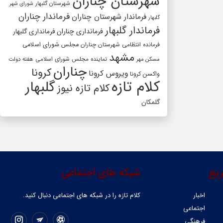
شهرستان چناران
شهرستان گلبهار
شورای شهر
فرماندار چناران
فرماندار شهرستان چناران
گلبهار
فرماندار گلبهار
فرمانداری چناران
فرمانداری گلبهار
فرمانده انتظامی شهرستان چناران
مجلس شورای اسلامی
مشهد
مسکن مهر
نماینده مجلس شورای اسلامی
هفته دولت
چناران
کرونا
ویروس کرونا
واکسن کرونا
کلام تازه
گلبهار
کلام تازه نیوز
گلمکان
یع
شبکه های اجتماعی
اخبار
کلام تازه را در شبکه ‌های اجتماعی دنبال کنید.
اجتماعی
فرهنگی