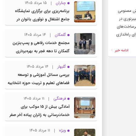
چناران
15 مرداد 1405
هوش مصنوعی
برنامه‌ریزی برای برگزاری نمایشگاه
برنوری در
جامع اشتغال و نوآوری بانوان در
زیرساخت‌های
چناران
 راه‌اندازی
گلمکان
14 مرداد 1405
مجتمع خدمات رفاهی و پمپ‌بنزین
ادامه خبر
گلمکان تا دهه فجر به بهره‌برداری
می‌رسد
گلبهار
14 مرداد 1405
بررسی مسائل آموزشی و توسعه
فضاهای تعلیم و تربیت حوزه انتخابیه
در نشست مشترک عضو کمیسیون
فرهنگی
11 مرداد 1405
آموزش مجلس با مدیرکل آموزش و
آمادگی بیش از ۱۵ موکب برای
پرورش خراسان رضوی
خدمات‌رسانی به زائران پیاده آخر صفر
در شهرستان چناران
ویژه
11 مرداد 1405