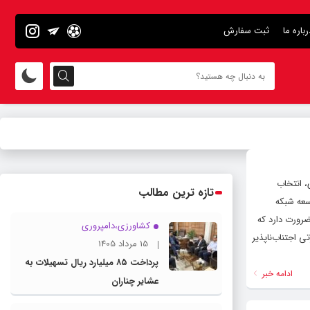
رباره ما
ثبت سفارش
، انتخاب
تازه ترین مطالب
سعه شبکه
ضرورت دارد که
کشاورزی،دامپروری
 اجتناب‌ناپذیر
15 مرداد 1405
پرداخت ۸۵ میلیارد ریال تسهیلات به
ادامه خبر
عشایر چناران