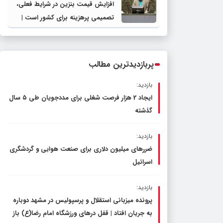
افزایش قیمت بنزین در شرایط فعلی،
تصمیمی پرهزینه برای کشور است |
دولت، قاچاق سوخت و عوامل اصلی
ناترازی را محدود کند، نه سفره مردم
پربازدیدترین مطالب
بازدید:
ایجاد 2 هزار فرصت شغلی برای مددجویان طی ۵ سال
گذشته
بازدید:
ضررهای میلیون دلاری برای صنعت هوایی و گردشگری
اسرائیل
بازدید:
پرونده میزبانی استقلال و پرسپولیس در مشهد دوباره
به جریان افتاد | قفل در‌های ورزشگاه امام رضا(ع) باز