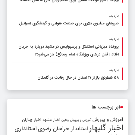
ایجاد 2 هزار فرصت شغلی برای مددجویان طی ۵ سال گذشته
بازدید:
ضررهای میلیون دلاری برای صنعت هوایی و گردشگری اسرائیل
بازدید:
پرونده میزبانی استقلال و پرسپولیس در مشهد دوباره به جریان
افتاد | قفل در‌های ورزشگاه امام رضا(ع) باز می‌شود؟
بازدید:
۵۸ شطرنج‌ باز از ۱۷ استان در حال رقابت در گلمکان
ابر برچسب ها
آموزش و پرورش
اخبار مشهد
اخبار چناران
آموزش و پرورش چنارن
اخبار گلبهار
استاندار خراسان رضوی
استانداری