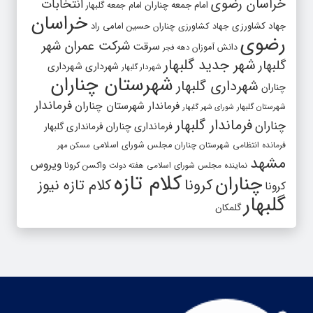
خراسان رضوی
انتخابات
امام جمعه چناران
امام جمعه گلبهار
خراسان
جهاد کشاورزی
جهاد کشاورزی چناران
حسین امامی راد
رضوی
شرکت عمران شهر
سرقت
دانش آموزان
دهه فجر
شهر جدید گلبهار
گلبهار
شهرداری
شهرداری
شهردار گلبهار
شهرستان چناران
شهرداری گلبهار
چناران
فرماندار
فرماندار شهرستان چناران
شهرستان گلبهار
شورای شهر گلبهار
فرماندار گلبهار
چناران
فرمانداری چناران
فرمانداری گلبهار
فرمانده انتظامی شهرستان چناران
مجلس شورای اسلامی
مسکن مهر
مشهد
ویروس
واکسن کرونا
نماینده مجلس شورای اسلامی
هفته دولت
کلام تازه
چناران
کرونا
کلام تازه نیوز
کرونا
گلبهار
گلمکان