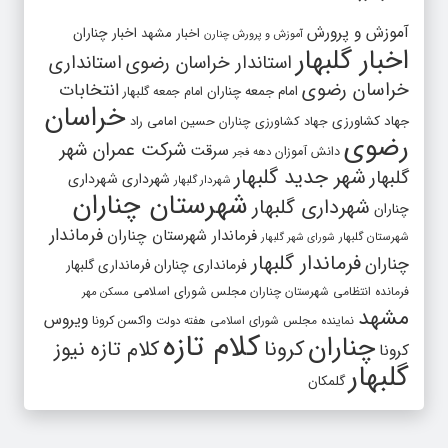
آموزش و پرورش
اخبار مشهد
اخبار چناران
آموزش و پرورش چنارن
اخبار گلبهار
استاندار خراسان رضوی
استانداری
خراسان رضوی
انتخابات
امام جمعه چناران
امام جمعه گلبهار
خراسان
جهاد کشاورزی
جهاد کشاورزی چناران
حسین امامی راد
رضوی
شرکت عمران شهر
سرقت
دانش آموزان
دهه فجر
شهر جدید گلبهار
گلبهار
شهرداری
شهرداری
شهردار گلبهار
شهرستان چناران
شهرداری گلبهار
چناران
فرماندار
فرماندار شهرستان چناران
شهرستان گلبهار
شورای شهر گلبهار
فرماندار گلبهار
چناران
فرمانداری چناران
فرمانداری گلبهار
فرمانده انتظامی شهرستان چناران
مجلس شورای اسلامی
مسکن مهر
مشهد
ویروس
واکسن کرونا
نماینده مجلس شورای اسلامی
هفته دولت
کلام تازه
چناران
کرونا
کلام تازه نیوز
کرونا
گلبهار
گلمکان