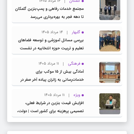
گلمکان
14 مرداد 1405
مجتمع خدمات رفاهی و پمپ‌بنزین گلمکان
تا دهه فجر به بهره‌برداری می‌رسد
گلبهار
14 مرداد 1405
بررسی مسائل آموزشی و توسعه فضاهای
تعلیم و تربیت حوزه انتخابیه در نشست
مشترک عضو کمیسیون آموزش مجلس با
فرهنگی
11 مرداد 1405
مدیرکل آموزش و پرورش خراسان رضوی
آمادگی بیش از ۱۵ موکب برای
خدمات‌رسانی به زائران پیاده آخر صفر در
شهرستان چناران
ویژه
11 مرداد 1405
افزایش قیمت بنزین در شرایط فعلی،
تصمیمی پرهزینه برای کشور است | دولت،
قاچاق سوخت و عوامل اصلی ناترازی را
محدود کند، نه سفره مردم