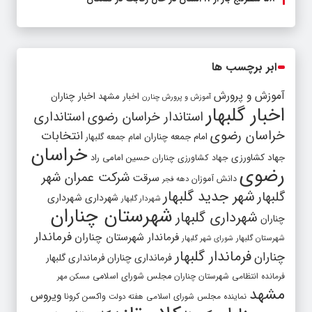
ابر برچسب ها
آموزش و پرورش
اخبار مشهد
اخبار چناران
آموزش و پرورش چنارن
اخبار گلبهار
استاندار خراسان رضوی
استانداری
خراسان رضوی
انتخابات
امام جمعه چناران
امام جمعه گلبهار
خراسان
جهاد کشاورزی
جهاد کشاورزی چناران
حسین امامی راد
رضوی
شرکت عمران شهر
سرقت
دانش آموزان
دهه فجر
شهر جدید گلبهار
گلبهار
شهرداری
شهرداری
شهردار گلبهار
شهرستان چناران
شهرداری گلبهار
چناران
فرماندار
فرماندار شهرستان چناران
شهرستان گلبهار
شورای شهر گلبهار
فرماندار گلبهار
چناران
فرمانداری چناران
فرمانداری گلبهار
فرمانده انتظامی شهرستان چناران
مجلس شورای اسلامی
مسکن مهر
مشهد
ویروس
واکسن کرونا
نماینده مجلس شورای اسلامی
هفته دولت