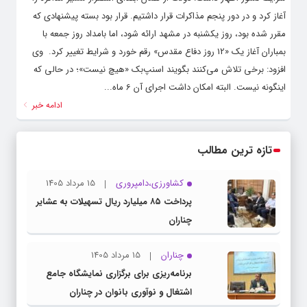
آغاز کرد و در دور پنجم مذاکرات قرار داشتیم. قرار بود بسته پیشنهادی که
مقرر شده بود، روز یکشنبه در مشهد ارائه شود، اما بامداد روز جمعه با
بمباران آغاز یک «12 روز دفاع مقدس» رقم خورد و شرایط تغییر کرد. ‌ وی
افزود: برخی تلاش می‌کنند بگویند اسنپ‌بک «هیچ نیست»؛ در حالی که
اینگونه نیست. البته امکان داشت اجرای آن 6 ماه...
ادامه خبر
تازه ترین مطالب
کشاورزی،دامپروری
15 مرداد 1405
پرداخت ۸۵ میلیارد ریال تسهیلات به عشایر
چناران
چناران
15 مرداد 1405
برنامه‌ریزی برای برگزاری نمایشگاه جامع
اشتغال و نوآوری بانوان در چناران