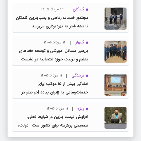
گلمکان
14 مرداد 1405
مجتمع خدمات رفاهی و پمپ‌بنزین گلمکان
تا دهه فجر به بهره‌برداری می‌رسد
گلبهار
14 مرداد 1405
بررسی مسائل آموزشی و توسعه فضاهای
تعلیم و تربیت حوزه انتخابیه در نشست
مشترک عضو کمیسیون آموزش مجلس با
فرهنگی
11 مرداد 1405
مدیرکل آموزش و پرورش خراسان رضوی
آمادگی بیش از ۱۵ موکب برای
خدمات‌رسانی به زائران پیاده آخر صفر در
شهرستان چناران
ویژه
11 مرداد 1405
افزایش قیمت بنزین در شرایط فعلی،
تصمیمی پرهزینه برای کشور است | دولت،
قاچاق سوخت و عوامل اصلی ناترازی را