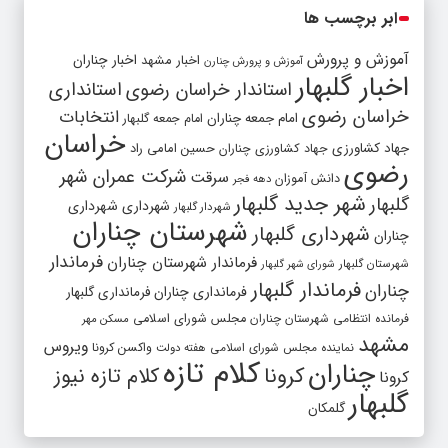
ابر برچسب ها
آموزش و پرورش
اخبار مشهد
اخبار چناران
آموزش و پرورش چنارن
اخبار گلبهار
استاندار خراسان رضوی
استانداری
خراسان رضوی
انتخابات
امام جمعه چناران
امام جمعه گلبهار
خراسان
جهاد کشاورزی
جهاد کشاورزی چناران
حسین امامی راد
رضوی
شرکت عمران شهر
سرقت
دانش آموزان
دهه فجر
شهر جدید گلبهار
گلبهار
شهرداری
شهرداری
شهردار گلبهار
شهرستان چناران
شهرداری گلبهار
چناران
فرماندار
فرماندار شهرستان چناران
شهرستان گلبهار
شورای شهر گلبهار
فرماندار گلبهار
چناران
فرمانداری چناران
فرمانداری گلبهار
فرمانده انتظامی شهرستان چناران
مجلس شورای اسلامی
مسکن مهر
مشهد
ویروس
واکسن کرونا
نماینده مجلس شورای اسلامی
هفته دولت
کلام تازه
چناران
کرونا
کلام تازه نیوز
کرونا
گلبهار
گلمکان