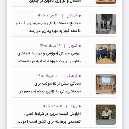
اشتغال و نوآوری بانوان در چناران
گلمکان
14 مرداد 1405
مجتمع خدمات رفاهی و پمپ‌بنزین گلمکان
تا دهه فجر به بهره‌برداری می‌رسد
گلبهار
14 مرداد 1405
بررسی مسائل آموزشی و توسعه فضاهای
تعلیم و تربیت حوزه انتخابیه در نشست
مشترک عضو کمیسیون آموزش مجلس با
فرهنگی
11 مرداد 1405
مدیرکل آموزش و پرورش خراسان رضوی
آمادگی بیش از ۱۵ موکب برای
خدمات‌رسانی به زائران پیاده آخر صفر در
شهرستان چناران
ویژه
11 مرداد 1405
افزایش قیمت بنزین در شرایط فعلی،
تصمیمی پرهزینه برای کشور است | دولت،