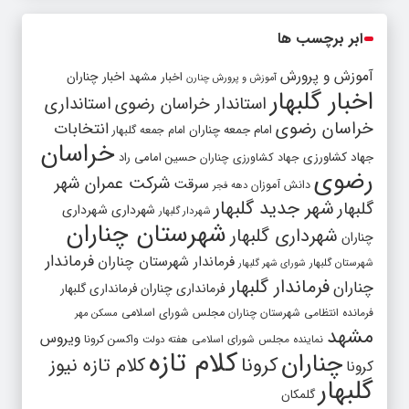
ابر برچسب ها
آموزش و پرورش
اخبار مشهد
اخبار چناران
آموزش و پرورش چنارن
اخبار گلبهار
استاندار خراسان رضوی
استانداری
خراسان رضوی
انتخابات
امام جمعه چناران
امام جمعه گلبهار
خراسان
جهاد کشاورزی
جهاد کشاورزی چناران
حسین امامی راد
رضوی
شرکت عمران شهر
سرقت
دانش آموزان
دهه فجر
شهر جدید گلبهار
گلبهار
شهرداری
شهرداری
شهردار گلبهار
شهرستان چناران
شهرداری گلبهار
چناران
فرماندار
فرماندار شهرستان چناران
شهرستان گلبهار
شورای شهر گلبهار
فرماندار گلبهار
چناران
فرمانداری چناران
فرمانداری گلبهار
فرمانده انتظامی شهرستان چناران
مجلس شورای اسلامی
مسکن مهر
مشهد
ویروس
واکسن کرونا
نماینده مجلس شورای اسلامی
هفته دولت
کلام تازه
چناران
کرونا
کلام تازه نیوز
کرونا
گلبهار
گلمکان