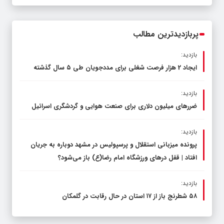
قاچاق سوخت و عوامل اصلی ناترازی را
محدود کند، نه سفره مردم
پربازدیدترین مطالب
بازدید:
ایجاد 2 هزار فرصت شغلی برای مددجویان طی ۵ سال گذشته
بازدید:
ضررهای میلیون دلاری برای صنعت هوایی و گردشگری اسرائیل
بازدید:
پرونده میزبانی استقلال و پرسپولیس در مشهد دوباره به جریان
افتاد | قفل در‌های ورزشگاه امام رضا(ع) باز می‌شود؟
بازدید:
۵۸ شطرنج‌ باز از ۱۷ استان در حال رقابت در گلمکان