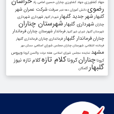
خراسان
جهاد کشاورزی
جهاد کشاورزی چناران
حسین امامی راد
رضوی
شرکت عمران شهر
سرقت
دانش آموزان
دهه فجر
شهر جدید گلبهار
گلبهار
شهرداری
شهرداری
شهردار گلبهار
شهرستان چناران
شهرداری گلبهار
چناران
فرماندار
فرماندار شهرستان چناران
شهرستان گلبهار
شورای شهر گلبهار
فرماندار گلبهار
چناران
فرمانداری چناران
فرمانداری گلبهار
فرمانده انتظامی شهرستان چناران
مجلس شورای اسلامی
مسکن مهر
مشهد
ویروس
واکسن کرونا
نماینده مجلس شورای اسلامی
هفته دولت
کلام تازه
چناران
کرونا
کلام تازه نیوز
کرونا
گلبهار
گلمکان