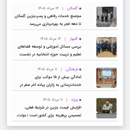
گلمکان
14 مرداد 1405
مجتمع خدمات رفاهی و پمپ‌بنزین گلمکان
تا دهه فجر به بهره‌برداری می‌رسد
گلبهار
14 مرداد 1405
بررسی مسائل آموزشی و توسعه فضاهای
تعلیم و تربیت حوزه انتخابیه در نشست
مشترک عضو کمیسیون آموزش مجلس با
فرهنگی
11 مرداد 1405
مدیرکل آموزش و پرورش خراسان رضوی
آمادگی بیش از ۱۵ موکب برای
خدمات‌رسانی به زائران پیاده آخر صفر در
شهرستان چناران
ویژه
11 مرداد 1405
افزایش قیمت بنزین در شرایط فعلی،
تصمیمی پرهزینه برای کشور است | دولت،
قاچاق سوخت و عوامل اصلی ناترازی را