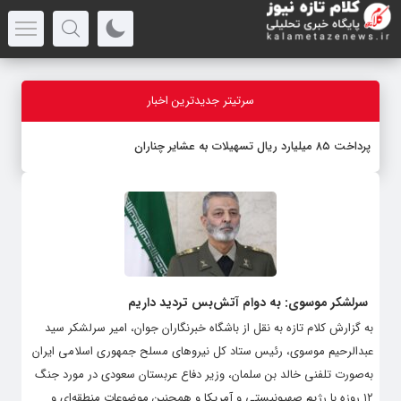
سرتیتر جدیدترین اخبار
پرداخت ۸۵ میلیارد ریال تسهیلات به عشایر چناران
سرلشکر موسوی: به دوام آتش‌بس تردید داریم
به گزارش کلام تازه به نقل از باشگاه خبرنگاران جوان، امیر سرلشکر سید
عبدالرحیم موسوى، رئیس ستاد کل نیرو‌های مسلح جمهوری اسلامی ایران
به‌صورت تلفنى خالد بن سلمان، وزیر دفاع عربستان سعودی در مورد جنگ
١٢ روزه با رژیم صهیونیستى و آمریکا و همچنین موضوعات منطقه‌اى و