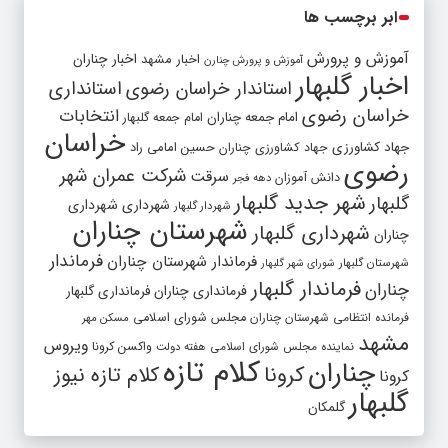
ابر برچسب ها
آموزش و پرورش
اخبار مشهد
اخبار چناران
آموزش و پرورش چنارن
اخبار گلبهار
استاندار خراسان رضوی
استانداری
خراسان رضوی
انتخابات
امام جمعه چناران
امام جمعه گلبهار
خراسان
جهاد کشاورزی
جهاد کشاورزی چناران
حسین امامی راد
رضوی
شرکت عمران شهر
سرقت
دانش آموزان
دهه فجر
شهر جدید گلبهار
گلبهار
شهرداری
شهرداری
شهردار گلبهار
شهرستان چناران
شهرداری گلبهار
چناران
فرماندار
فرماندار شهرستان چناران
شهرستان گلبهار
شورای شهر گلبهار
فرماندار گلبهار
چناران
فرمانداری چناران
فرمانداری گلبهار
فرمانده انتظامی شهرستان چناران
مجلس شورای اسلامی
مسکن مهر
مشهد
ویروس
واکسن کرونا
نماینده مجلس شورای اسلامی
هفته دولت
کلام تازه
چناران
کرونا
کلام تازه نیوز
کرونا
گلبهار
گلمکان