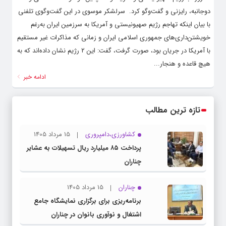
دوجانبه، رایزنى و گفت‌و‌گو کرد. ‌ سرلشکر موسوی در این گفت‌وگوی تلفنی
با بیان اینکه تهاجم رژیم صهیونیستى و آمریکا به سرزمین ایران به‌رغم
خویشتن‌دارى‌هاى جمهوری اسلامی ایران و زمانى که مذاکرات غیر مستقیم
با آمریکا در جریان بود، صورت گرفت، گفت: این ۲ رژیم نشان داده‌اند که به
هیچ قاعده و هنجار...
ادامه خبر
تازه ترین مطالب
کشاورزی،دامپروری
15 مرداد 1405
پرداخت ۸۵ میلیارد ریال تسهیلات به عشایر
چناران
چناران
15 مرداد 1405
برنامه‌ریزی برای برگزاری نمایشگاه جامع
اشتغال و نوآوری بانوان در چناران