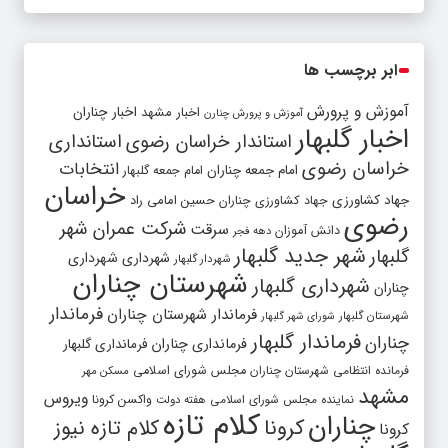
ابر برچسب ها
آموزش و پرورش
اخبار مشهد
اخبار چناران
آموزش و پرورش چنارن
اخبار گلبهار
استاندار خراسان رضوی
استانداری
خراسان رضوی
انتخابات
امام جمعه چناران
امام جمعه گلبهار
خراسان
جهاد کشاورزی
جهاد کشاورزی چناران
حسین امامی راد
رضوی
شرکت عمران شهر
سرقت
دانش آموزان
دهه فجر
شهر جدید گلبهار
گلبهار
شهرداری
شهرداری
شهردار گلبهار
شهرستان چناران
شهرداری گلبهار
چناران
فرماندار
فرماندار شهرستان چناران
شهرستان گلبهار
شورای شهر گلبهار
فرماندار گلبهار
چناران
فرمانداری چناران
فرمانداری گلبهار
فرمانده انتظامی شهرستان چناران
مجلس شورای اسلامی
مسکن مهر
مشهد
ویروس
واکسن کرونا
نماینده مجلس شورای اسلامی
هفته دولت
کلام تازه
چناران
کرونا
کلام تازه نیوز
کرونا