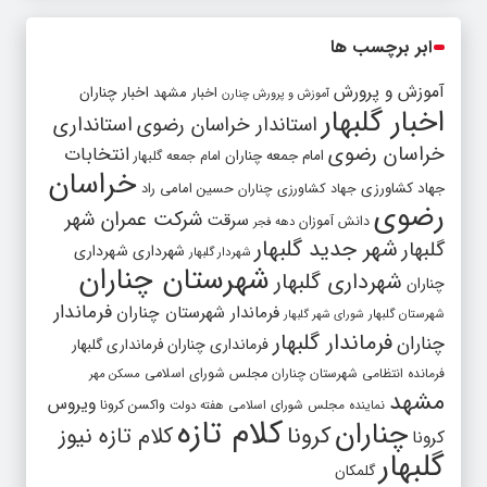
ابر برچسب ها
آموزش و پرورش
اخبار مشهد
اخبار چناران
آموزش و پرورش چنارن
اخبار گلبهار
استاندار خراسان رضوی
استانداری
خراسان رضوی
انتخابات
امام جمعه چناران
امام جمعه گلبهار
خراسان
جهاد کشاورزی
جهاد کشاورزی چناران
حسین امامی راد
رضوی
شرکت عمران شهر
سرقت
دانش آموزان
دهه فجر
شهر جدید گلبهار
گلبهار
شهرداری
شهرداری
شهردار گلبهار
شهرستان چناران
شهرداری گلبهار
چناران
فرماندار
فرماندار شهرستان چناران
شهرستان گلبهار
شورای شهر گلبهار
فرماندار گلبهار
چناران
فرمانداری چناران
فرمانداری گلبهار
فرمانده انتظامی شهرستان چناران
مجلس شورای اسلامی
مسکن مهر
مشهد
ویروس
واکسن کرونا
نماینده مجلس شورای اسلامی
هفته دولت
کلام تازه
چناران
کرونا
کلام تازه نیوز
کرونا
گلبهار
گلمکان