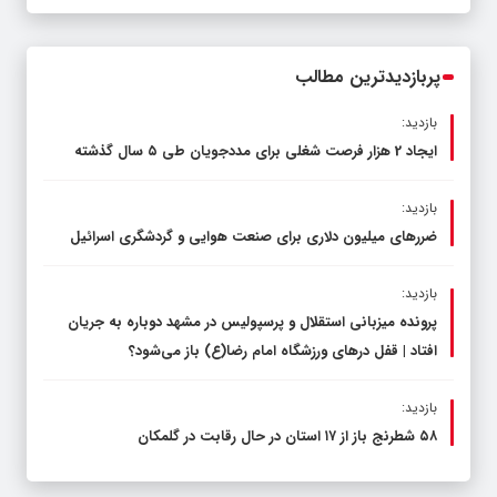
قاچاق سوخت و عوامل اصلی ناترازی را
محدود کند، نه سفره مردم
پربازدیدترین مطالب
بازدید:
ایجاد 2 هزار فرصت شغلی برای مددجویان طی ۵ سال گذشته
بازدید:
ضررهای میلیون دلاری برای صنعت هوایی و گردشگری اسرائیل
بازدید:
پرونده میزبانی استقلال و پرسپولیس در مشهد دوباره به جریان
افتاد | قفل در‌های ورزشگاه امام رضا(ع) باز می‌شود؟
بازدید:
۵۸ شطرنج‌ باز از ۱۷ استان در حال رقابت در گلمکان