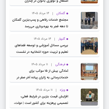
اشتغال و نوآوری بانوان در چناران
گلمکان
14 مرداد 1405
مجتمع خدمات رفاهی و پمپ‌بنزین گلمکان
تا دهه فجر به بهره‌برداری می‌رسد
گلبهار
14 مرداد 1405
بررسی مسائل آموزشی و توسعه فضاهای
تعلیم و تربیت حوزه انتخابیه در نشست
مشترک عضو کمیسیون آموزش مجلس با
فرهنگی
11 مرداد 1405
مدیرکل آموزش و پرورش خراسان رضوی
آمادگی بیش از ۱۵ موکب برای
خدمات‌رسانی به زائران پیاده آخر صفر در
شهرستان چناران
ویژه
11 مرداد 1405
افزایش قیمت بنزین در شرایط فعلی،
تصمیمی پرهزینه برای کشور است | دولت،