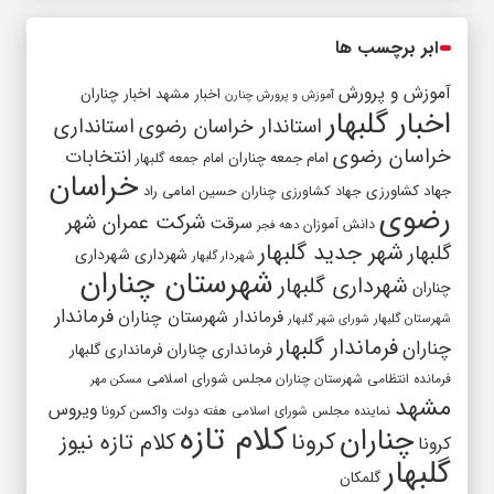
ابر برچسب ها
آموزش و پرورش
اخبار مشهد
اخبار چناران
آموزش و پرورش چنارن
اخبار گلبهار
استاندار خراسان رضوی
استانداری
خراسان رضوی
انتخابات
امام جمعه چناران
امام جمعه گلبهار
خراسان
جهاد کشاورزی
جهاد کشاورزی چناران
حسین امامی راد
رضوی
شرکت عمران شهر
سرقت
دانش آموزان
دهه فجر
شهر جدید گلبهار
گلبهار
شهرداری
شهرداری
شهردار گلبهار
شهرستان چناران
شهرداری گلبهار
چناران
فرماندار
فرماندار شهرستان چناران
شهرستان گلبهار
شورای شهر گلبهار
فرماندار گلبهار
چناران
فرمانداری چناران
فرمانداری گلبهار
فرمانده انتظامی شهرستان چناران
مجلس شورای اسلامی
مسکن مهر
مشهد
ویروس
واکسن کرونا
نماینده مجلس شورای اسلامی
هفته دولت
کلام تازه
چناران
کرونا
کلام تازه نیوز
کرونا
گلبهار
گلمکان