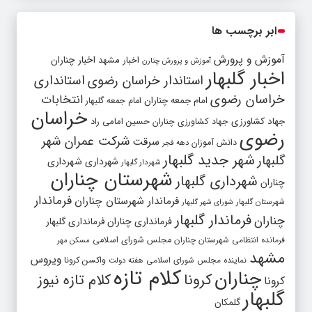
ابر برچسب ها
آموزش و پرورش
اخبار مشهد
اخبار چناران
آموزش و پرورش چنارن
اخبار گلبهار
استاندار خراسان رضوی
استانداری
خراسان رضوی
انتخابات
امام جمعه چناران
امام جمعه گلبهار
خراسان
جهاد کشاورزی
جهاد کشاورزی چناران
حسین امامی راد
رضوی
شرکت عمران شهر
سرقت
دانش آموزان
دهه فجر
شهر جدید گلبهار
گلبهار
شهرداری
شهرداری
شهردار گلبهار
شهرستان چناران
شهرداری گلبهار
چناران
فرماندار
فرماندار شهرستان چناران
شهرستان گلبهار
شورای شهر گلبهار
فرماندار گلبهار
چناران
فرمانداری چناران
فرمانداری گلبهار
فرمانده انتظامی شهرستان چناران
مجلس شورای اسلامی
مسکن مهر
مشهد
ویروس
واکسن کرونا
نماینده مجلس شورای اسلامی
هفته دولت
کلام تازه
چناران
کرونا
کلام تازه نیوز
کرونا
گلبهار
گلمکان