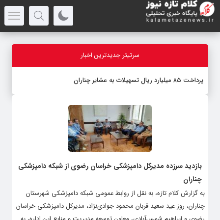
سرتیتر جدیدترین اخبار
پرداخت ۸۵ میلیارد ریال تسهیلات به عشایر چناران
بازدید سرزده مدیرکل دامپزشکی خراسان رضوی از شبکه دامپزشکی
چناران
به گزارش کلام تازه، به نقل از روابط عمومی شبکه دامپزشکی شهرستان
چناران، روز عید سعید قربان محمود جوادی‌نژاد، مدیرکل دامپزشکی خراسان
رضوی و ابراهیم شمس‌آبادی، معاون توسعه مدیریت و منابع این اداره، به