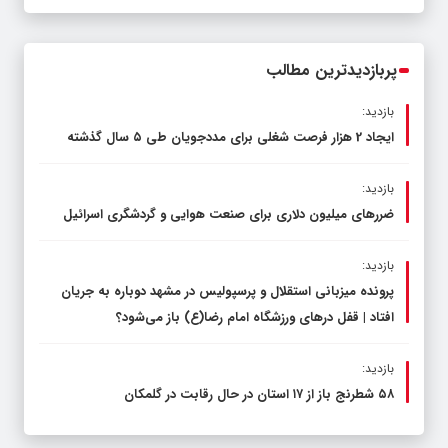
قاچاق سوخت و عوامل اصلی ناترازی را
محدود کند، نه سفره مردم
پربازدیدترین مطالب
بازدید:
ایجاد 2 هزار فرصت شغلی برای مددجویان طی ۵ سال گذشته
بازدید:
ضررهای میلیون دلاری برای صنعت هوایی و گردشگری اسرائیل
بازدید:
پرونده میزبانی استقلال و پرسپولیس در مشهد دوباره به جریان
افتاد | قفل در‌های ورزشگاه امام رضا(ع) باز می‌شود؟
بازدید:
۵۸ شطرنج‌ باز از ۱۷ استان در حال رقابت در گلمکان