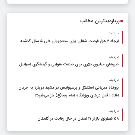
قاچاق سوخت و عوامل اصلی ناترازی را
محدود کند، نه سفره مردم
پربازدیدترین مطالب
بازدید:
ایجاد 2 هزار فرصت شغلی برای مددجویان طی ۵ سال گذشته
بازدید:
ضررهای میلیون دلاری برای صنعت هوایی و گردشگری اسرائیل
بازدید:
پرونده میزبانی استقلال و پرسپولیس در مشهد دوباره به جریان
افتاد | قفل در‌های ورزشگاه امام رضا(ع) باز می‌شود؟
بازدید:
۵۸ شطرنج‌ باز از ۱۷ استان در حال رقابت در گلمکان