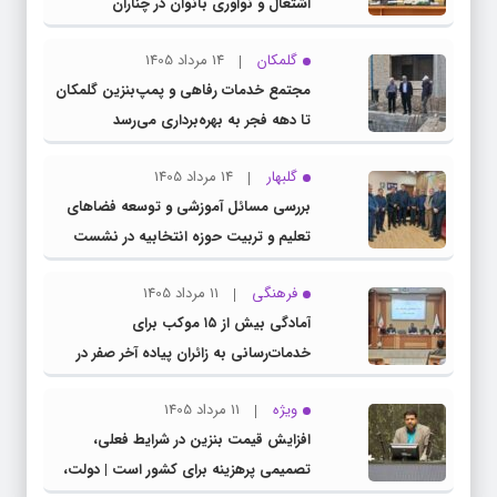
اشتغال و نوآوری بانوان در چناران
گلمکان
14 مرداد 1405
مجتمع خدمات رفاهی و پمپ‌بنزین گلمکان
تا دهه فجر به بهره‌برداری می‌رسد
گلبهار
14 مرداد 1405
بررسی مسائل آموزشی و توسعه فضاهای
تعلیم و تربیت حوزه انتخابیه در نشست
مشترک عضو کمیسیون آموزش مجلس با
فرهنگی
11 مرداد 1405
مدیرکل آموزش و پرورش خراسان رضوی
آمادگی بیش از ۱۵ موکب برای
خدمات‌رسانی به زائران پیاده آخر صفر در
شهرستان چناران
ویژه
11 مرداد 1405
افزایش قیمت بنزین در شرایط فعلی،
تصمیمی پرهزینه برای کشور است | دولت،