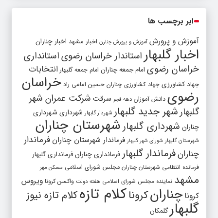
ابر برچسب ها
آموزش و پرورش
اخبار مشهد
اخبار چناران
آموزش و پرورش چنارن
اخبار گلبهار
استاندار خراسان رضوی
استانداری
خراسان رضوی
انتخابات
امام جمعه چناران
امام جمعه گلبهار
خراسان
جهاد کشاورزی
جهاد کشاورزی چناران
حسین امامی راد
رضوی
شرکت عمران شهر
سرقت
دانش آموزان
دهه فجر
شهر جدید گلبهار
گلبهار
شهرداری
شهرداری
شهردار گلبهار
شهرستان چناران
شهرداری گلبهار
چناران
فرماندار
فرماندار شهرستان چناران
شهرستان گلبهار
شورای شهر گلبهار
فرماندار گلبهار
چناران
فرمانداری چناران
فرمانداری گلبهار
فرمانده انتظامی شهرستان چناران
مجلس شورای اسلامی
مسکن مهر
مشهد
ویروس
واکسن کرونا
نماینده مجلس شورای اسلامی
هفته دولت
کلام تازه
چناران
کرونا
کلام تازه نیوز
کرونا
گلبهار
گلمکان