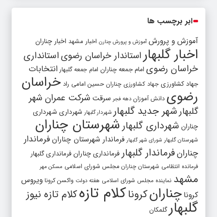
ابر برچسب ها
آموزش و پرورش
اخبار مشهد
اخبار چناران
آموزش و پرورش چنارن
اخبار گلبهار
استاندار خراسان رضوی
استانداری
خراسان رضوی
انتخابات
امام جمعه چناران
امام جمعه گلبهار
خراسان
جهاد کشاورزی
جهاد کشاورزی چناران
حسین امامی راد
رضوی
شرکت عمران شهر
سرقت
دانش آموزان
دهه فجر
شهر جدید گلبهار
گلبهار
شهرداری
شهرداری
شهردار گلبهار
شهرستان چناران
شهرداری گلبهار
چناران
فرماندار
فرماندار شهرستان چناران
شهرستان گلبهار
شورای شهر گلبهار
فرماندار گلبهار
چناران
فرمانداری چناران
فرمانداری گلبهار
فرمانده انتظامی شهرستان چناران
مجلس شورای اسلامی
مسکن مهر
مشهد
ویروس
واکسن کرونا
نماینده مجلس شورای اسلامی
هفته دولت
کلام تازه
چناران
کرونا
کلام تازه نیوز
کرونا
گلبهار
گلمکان