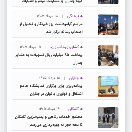
گروه چناران با مشارکت مردم و اعتبارات
دولتی
فرهنگی
18 مرداد 1405
مراسم گرامیداشت روز خبرنگار و تجلیل از
اصحاب رسانه برگزار شد
کشاورزی،دامپروری
15 مرداد 1405
پرداخت ۸۵ میلیارد ریال تسهیلات به عشایر
چناران
چناران
15 مرداد 1405
برنامه‌ریزی برای برگزاری نمایشگاه جامع
اشتغال و نوآوری بانوان در چناران
گلمکان
14 مرداد 1405
مجتمع خدمات رفاهی و پمپ‌بنزین گلمکان
تا دهه فجر به بهره‌برداری می‌رسد