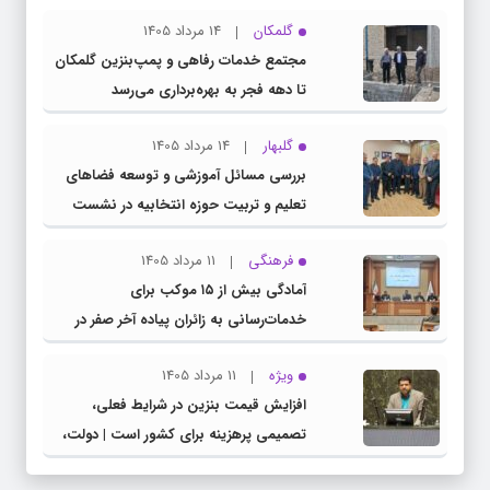
گلمکان
14 مرداد 1405
مجتمع خدمات رفاهی و پمپ‌بنزین گلمکان
تا دهه فجر به بهره‌برداری می‌رسد
گلبهار
14 مرداد 1405
بررسی مسائل آموزشی و توسعه فضاهای
تعلیم و تربیت حوزه انتخابیه در نشست
مشترک عضو کمیسیون آموزش مجلس با
فرهنگی
11 مرداد 1405
مدیرکل آموزش و پرورش خراسان رضوی
آمادگی بیش از ۱۵ موکب برای
خدمات‌رسانی به زائران پیاده آخر صفر در
شهرستان چناران
ویژه
11 مرداد 1405
افزایش قیمت بنزین در شرایط فعلی،
تصمیمی پرهزینه برای کشور است | دولت،
قاچاق سوخت و عوامل اصلی ناترازی را