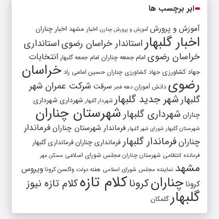
ابر برچسب ها
آموزش و پرورش
اخبار مشهد
اخبار چناران
آموزش و پرورش چنارن
اخبار گلبهار
استاندار خراسان رضوی
استانداری
خراسان رضوی
انتخابات
امام جمعه چناران
امام جمعه گلبهار
خراسان
جهاد کشاورزی
جهاد کشاورزی چناران
حسین امامی راد
رضوی
شرکت عمران شهر
سرقت
دانش آموزان
دهه فجر
شهر جدید گلبهار
گلبهار
شهرداری
شهرداری
شهردار گلبهار
شهرستان چناران
شهرداری گلبهار
چناران
فرماندار
فرماندار شهرستان چناران
شهرستان گلبهار
شورای شهر گلبهار
فرماندار گلبهار
چناران
فرمانداری چناران
فرمانداری گلبهار
فرمانده انتظامی شهرستان چناران
مجلس شورای اسلامی
مسکن مهر
مشهد
ویروس
واکسن کرونا
نماینده مجلس شورای اسلامی
هفته دولت
کلام تازه
چناران
کرونا
کلام تازه نیوز
کرونا
گلبهار
گلمکان