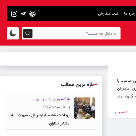
رباره ما
ثبت سفارش
ي مناسب با
تازه ترین مطالب
د: ماموران
 گلبهار صفر
کشاورزی،دامپروری
.
15 مرداد 1405
ادامه خبر
پرداخت ۸۵ میلیارد ریال تسهیلات به
عشایر چناران