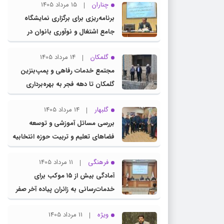
چناران
15 مرداد 1405
برنامه‌ریزی برای برگزاری نمایشگاه
جامع اشتغال و نوآوری بانوان در
چناران
گلمکان
14 مرداد 1405
مجتمع خدمات رفاهی و پمپ‌بنزین
گلمکان تا دهه فجر به بهره‌برداری
می‌رسد
گلبهار
14 مرداد 1405
بررسی مسائل آموزشی و توسعه
فضاهای تعلیم و تربیت حوزه انتخابیه
در نشست مشترک عضو کمیسیون
فرهنگی
11 مرداد 1405
آموزش مجلس با مدیرکل آموزش و
آمادگی بیش از ۱۵ موکب برای
پرورش خراسان رضوی
خدمات‌رسانی به زائران پیاده آخر صفر
در شهرستان چناران
ویژه
11 مرداد 1405