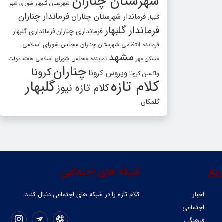
شهرستان چناران
شهرستان گلبهار
شورای شهر
فرماندار چناران
فرماندار شهرستان چناران
گلبهار
فرماندار گلبهار
فرمانداری چناران
فرمانداری گلبهار
فرمانده انتظامی شهرستان چناران
مجلس شورای اسلامی
مشهد
مسکن مهر
نماینده مجلس شورای اسلامی
هفته دولت
چناران
کرونا
ویروس کرونا
واکسن کرونا
کلام تازه
گلبهار
کلام تازه نیوز
گلمکان
یع
شبکه های اجتماعی
اخبار
کلام تازه را در شبکه ‌های اجتماعی دنبال کنید.
اجتماعی
فرهنگی