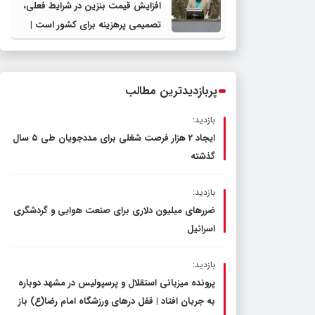
افزایش قیمت بنزین در شرایط فعلی،
تصمیمی پرهزینه برای کشور است |
دولت، قاچاق سوخت و عوامل اصلی
ناترازی را محدود کند، نه سفره مردم
پربازدیدترین مطالب
بازدید:
ایجاد 2 هزار فرصت شغلی برای مددجویان طی ۵ سال
گذشته
بازدید:
ضررهای میلیون دلاری برای صنعت هوایی و گردشگری
اسرائیل
بازدید:
پرونده میزبانی استقلال و پرسپولیس در مشهد دوباره
به جریان افتاد | قفل در‌های ورزشگاه امام رضا(ع) باز