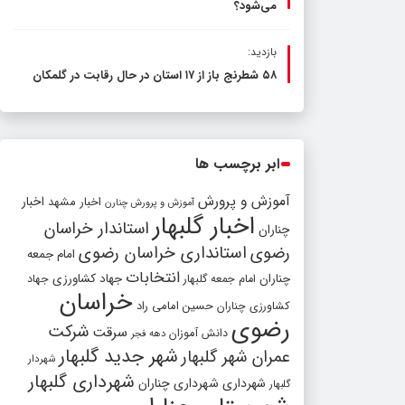
می‌شود؟
بازدید:
۵۸ شطرنج‌ باز از ۱۷ استان در حال رقابت در گلمکان
ابر برچسب ها
آموزش و پرورش
اخبار مشهد
اخبار
آموزش و پرورش چنارن
اخبار گلبهار
استاندار خراسان
چناران
رضوی
استانداری خراسان رضوی
امام جمعه
انتخابات
چناران
جهاد کشاورزی
امام جمعه گلبهار
جهاد
خراسان
کشاورزی چناران
حسین امامی راد
رضوی
شرکت
سرقت
دانش آموزان
دهه فجر
شهر جدید گلبهار
عمران شهر گلبهار
شهردار
شهرداری گلبهار
شهرداری
شهرداری چناران
گلبهار