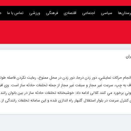
ستان‌ها
سیاسی
اجتماعی
اقتصادی
فرهنگی
ورزشی
تماس با ما
د
 انجام حركات نمايشي، دور زدن درجا، دور زدن در محل ممنوع، رعايت نكردن فاصله طول
اف به چپ، سرعت غير مجاز و سبقت غير مجاز از جمله تخلفات حادثه ساز است. وی افزو
 برخورد مي كنند.کلالی ادامه داد: خوشبختانه تخلفات حادثه ساز در بین بانوان راننده
ترل سرعت در بلوار استقلال گلبهار راه اندازی شده و این سامانه تخلفات رانندگی از..