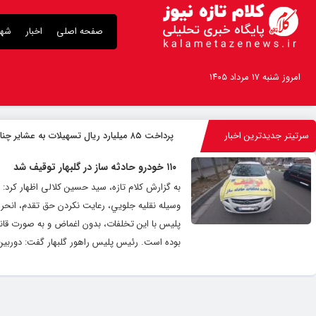
صفحه اصلی
اخبار
شهر
امروز شنبه ۱۷ مرداد ۱۴۰۵
سرتیتر جدیدترین اخبار
پرداخت ۸۵ میلیارد ریال تسهیلات به عشایر چناران
۱۱۰ خودرو حادثه ساز در گلبهار توقیف شد
به گزارش کلام تازه، سید حسین کلالی اظهار کرد:
وسيله نقليه جلويي، رعايت نكردن حق تقدم، انحر
پليس با اين تخلفات، بدون اغماض و به صورت قانوني
بوده است. رئیس پلیس راهور گلبهار گفت: دوربین کن