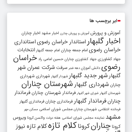
ابر برچسب ها
آموزش و پرورش
اخبار مشهد
اخبار چناران
آموزش و پرورش چنارن
اخبار گلبهار
استاندار خراسان رضوی
استانداری
خراسان رضوی
انتخابات
امام جمعه چناران
امام جمعه گلبهار
خراسان
جهاد کشاورزی
جهاد کشاورزی چناران
حسین امامی راد
رضوی
شرکت عمران شهر
سرقت
دانش آموزان
دهه فجر
شهر جدید گلبهار
گلبهار
شهرداری
شهرداری
شهردار گلبهار
شهرستان چناران
شهرداری گلبهار
چناران
فرماندار
فرماندار شهرستان چناران
شهرستان گلبهار
شورای شهر گلبهار
فرماندار گلبهار
چناران
فرمانداری چناران
فرمانداری گلبهار
فرمانده انتظامی شهرستان چناران
مجلس شورای اسلامی
مسکن مهر
مشهد
ویروس
واکسن کرونا
نماینده مجلس شورای اسلامی
هفته دولت
کلام تازه
چناران
کرونا
کلام تازه نیوز
کرونا