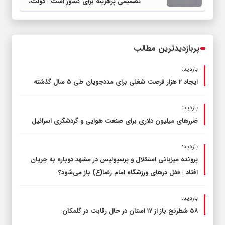
تصمیمی پرهزینه برای کشور است | دولت،
قاچاق سوخت و عوامل اصلی ناترازی را
محدود کند، نه سفره مردم
پربازدیدترین مطالب
بازدید:
ایجاد 2 هزار فرصت شغلی برای مددجویان طی ۵ سال گذشته
بازدید:
ضررهای میلیون دلاری برای صنعت هوایی و گردشگری اسرائیل
بازدید:
پرونده میزبانی استقلال و پرسپولیس در مشهد دوباره به جریان
افتاد | قفل در‌های ورزشگاه امام رضا(ع) باز می‌شود؟
بازدید:
۵۸ شطرنج‌ باز از ۱۷ استان در حال رقابت در گلمکان