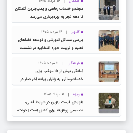
گلمکان
14 مرداد 1405
مجتمع خدمات رفاهی و پمپ‌بنزین گلمکان
تا دهه فجر به بهره‌برداری می‌رسد
گلبهار
14 مرداد 1405
بررسی مسائل آموزشی و توسعه فضاهای
تعلیم و تربیت حوزه انتخابیه در نشست
مشترک عضو کمیسیون آموزش مجلس با
فرهنگی
11 مرداد 1405
مدیرکل آموزش و پرورش خراسان رضوی
آمادگی بیش از ۱۵ موکب برای
خدمات‌رسانی به زائران پیاده آخر صفر در
شهرستان چناران
ویژه
11 مرداد 1405
افزایش قیمت بنزین در شرایط فعلی،
تصمیمی پرهزینه برای کشور است | دولت،
قاچاق سوخت و عوامل اصلی ناترازی را
محدود کند، نه سفره مردم