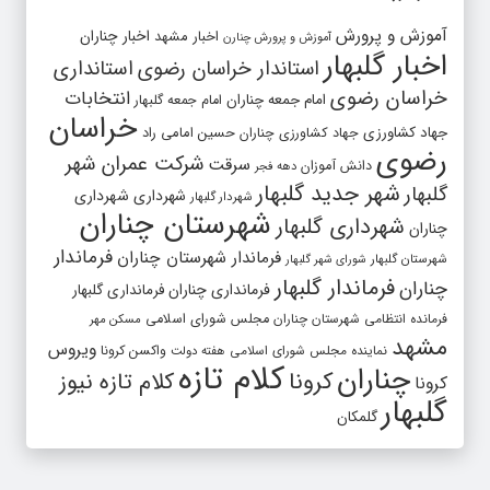
آموزش و پرورش
اخبار مشهد
اخبار چناران
آموزش و پرورش چنارن
اخبار گلبهار
استاندار خراسان رضوی
استانداری
خراسان رضوی
انتخابات
امام جمعه چناران
امام جمعه گلبهار
خراسان
جهاد کشاورزی
جهاد کشاورزی چناران
حسین امامی راد
رضوی
شرکت عمران شهر
سرقت
دانش آموزان
دهه فجر
شهر جدید گلبهار
گلبهار
شهرداری
شهرداری
شهردار گلبهار
شهرستان چناران
شهرداری گلبهار
چناران
فرماندار
فرماندار شهرستان چناران
شهرستان گلبهار
شورای شهر گلبهار
فرماندار گلبهار
چناران
فرمانداری چناران
فرمانداری گلبهار
فرمانده انتظامی شهرستان چناران
مجلس شورای اسلامی
مسکن مهر
مشهد
ویروس
واکسن کرونا
نماینده مجلس شورای اسلامی
هفته دولت
کلام تازه
چناران
کرونا
کلام تازه نیوز
کرونا
گلبهار
گلمکان