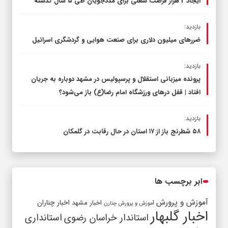
ایجاد 2 هزار فرصت شغلی برای مددجویان طی ۵ سال گذشته
بازدید:
ضررهای میلیون دلاری برای صنعت هوایی و گردشگری اسرائیل
بازدید:
پرونده میزبانی استقلال و پرسپولیس در مشهد دوباره به جریان
افتاد | قفل در‌های ورزشگاه امام رضا(ع) باز می‌شود؟
بازدید:
۵۸ شطرنج‌ باز از ۱۷ استان در حال رقابت در گلمکان
ابر برچسب ها
آموزش و پرورش
اخبار مشهد
اخبار چناران
آموزش و پرورش چنارن
اخبار گلبهار
استاندار خراسان رضوی
استانداری