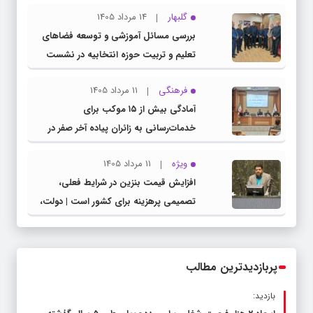
گلبهار
14 مرداد 1405
بررسی مسائل آموزشی و توسعه فضاهای
تعلیم و تربیت حوزه انتخابیه در نشست
مشترک عضو کمیسیون آموزش مجلس با
فرهنگی
11 مرداد 1405
مدیرکل آموزش و پرورش خراسان رضوی
آمادگی بیش از ۱۵ موکب برای
خدمات‌رسانی به زائران پیاده آخر صفر در
شهرستان چناران
ویژه
11 مرداد 1405
افزایش قیمت بنزین در شرایط فعلی،
تصمیمی پرهزینه برای کشور است | دولت،
قاچاق سوخت و عوامل اصلی ناترازی را
محدود کند، نه سفره مردم
پربازدیدترین مطالب
بازدید: