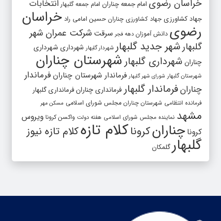
خراسان رضوی
انتخابات
امام جمعه چناران
امام جمعه گلبهار
خراسان
جهاد کشاورزی
جهاد کشاورزی چناران
حسین امامی راد
رضوی
شرکت عمران شهر
سرقت
دانش آموزان
دهه فجر
شهر جدید گلبهار
گلبهار
شهرداری
شهرداری
شهردار گلبهار
شهرستان چناران
شهرداری گلبهار
چناران
فرماندار
فرماندار شهرستان چناران
شهرستان گلبهار
شورای شهر گلبهار
فرماندار گلبهار
چناران
فرمانداری چناران
فرمانداری گلبهار
فرمانده انتظامی شهرستان چناران
مجلس شورای اسلامی
مسکن مهر
مشهد
ویروس
واکسن کرونا
نماینده مجلس شورای اسلامی
هفته دولت
کلام تازه
چناران
کرونا
کلام تازه نیوز
کرونا
گلبهار
گلمکان