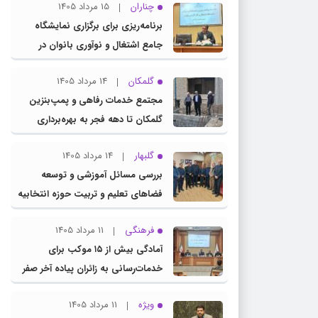
چناران
15 مرداد 1405
برنامه‌ریزی برای برگزاری نمایشگاه
جامع اشتغال و نوآوری بانوان در
چناران
گلمکان
14 مرداد 1405
مجتمع خدمات رفاهی و پمپ‌بنزین
گلمکان تا دهه فجر به بهره‌برداری
می‌رسد
گلبهار
14 مرداد 1405
بررسی مسائل آموزشی و توسعه
فضاهای تعلیم و تربیت حوزه انتخابیه
در نشست مشترک عضو کمیسیون
فرهنگی
11 مرداد 1405
آموزش مجلس با مدیرکل آموزش و
آمادگی بیش از ۱۵ موکب برای
پرورش خراسان رضوی
خدمات‌رسانی به زائران پیاده آخر صفر
در شهرستان چناران
ویژه
11 مرداد 1405