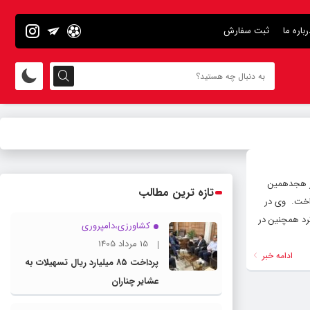
رباره ما
ثبت سفارش
در هجدهمین
تازه ترین مطالب
خت. ‌ وی در
 ارائه کرد همچنین در
کشاورزی،دامپروری
15 مرداد 1405
ادامه خبر
پرداخت ۸۵ میلیارد ریال تسهیلات به
عشایر چناران