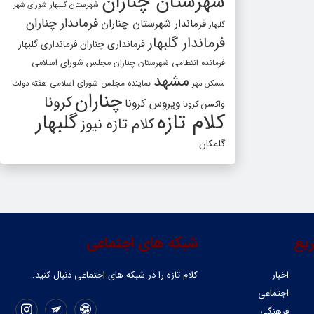
شهرستان چناران
شهرستان گلبهار
شورای شهر
فرماندار چناران
فرماندار شهرستان چناران
گلبهار
فرماندار گلبهار
فرمانداری چناران
فرمانداری گلبهار
فرمانده انتظامی شهرستان چناران
مجلس شورای اسلامی
مشهد
مسکن مهر
نماینده مجلس شورای اسلامی
هفته دولت
چناران
کرونا
ویروس کرونا
واکسن کرونا
کلام تازه
گلبهار
کلام تازه نیوز
گلمکان
یع
شبکه های اجتماعی
اخبار
کلام تازه را در شبکه ‌های اجتماعی دنبال کنید.
اجتماعی
فرهنگی