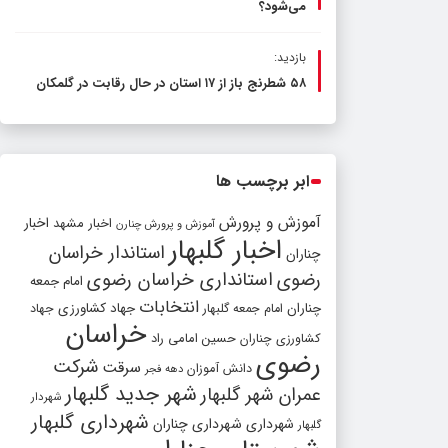
می‌شود؟
بازدید:
۵۸ شطرنج‌ باز از ۱۷ استان در حال رقابت در گلمکان
ابر برچسب ها
آموزش و پرورش
اخبار مشهد
اخبار
آموزش و پرورش چنارن
اخبار گلبهار
استاندار خراسان
چناران
رضوی
استانداری خراسان رضوی
امام جمعه
انتخابات
چناران
جهاد کشاورزی
امام جمعه گلبهار
جهاد
خراسان
کشاورزی چناران
حسین امامی راد
رضوی
شرکت
سرقت
دانش آموزان
دهه فجر
شهر جدید گلبهار
عمران شهر گلبهار
شهردار
شهرداری گلبهار
شهرداری
شهرداری چناران
گلبهار