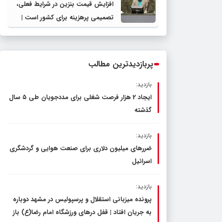
افزایش قیمت بنزین در شرایط فعلی،
تصمیمی پرهزینه برای کشور است |
دولت، قاچاق سوخت و عوامل اصلی
ناترازی را محدود کند، نه سفره مردم
پربازدیدترین مطالب
بازدید:
ایجاد 2 هزار فرصت شغلی برای مددجویان طی ۵ سال
گذشته
بازدید:
ضررهای میلیون دلاری برای صنعت هوایی و گردشگری
اسرائیل
بازدید:
پرونده میزبانی استقلال و پرسپولیس در مشهد دوباره
به جریان افتاد | قفل در‌های ورزشگاه امام رضا(ع) باز