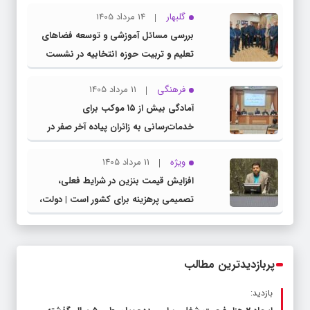
گلبهار
14 مرداد 1405
بررسی مسائل آموزشی و توسعه فضاهای
تعلیم و تربیت حوزه انتخابیه در نشست
مشترک عضو کمیسیون آموزش مجلس با
فرهنگی
11 مرداد 1405
مدیرکل آموزش و پرورش خراسان رضوی
آمادگی بیش از ۱۵ موکب برای
خدمات‌رسانی به زائران پیاده آخر صفر در
شهرستان چناران
ویژه
11 مرداد 1405
افزایش قیمت بنزین در شرایط فعلی،
تصمیمی پرهزینه برای کشور است | دولت،
قاچاق سوخت و عوامل اصلی ناترازی را
محدود کند، نه سفره مردم
پربازدیدترین مطالب
بازدید: