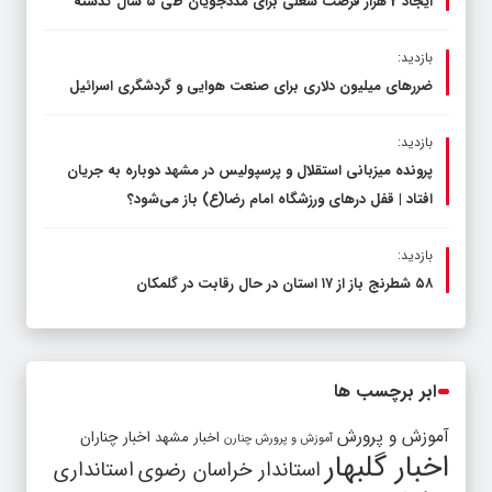
ایجاد 2 هزار فرصت شغلی برای مددجویان طی ۵ سال گذشته
بازدید:
ضررهای میلیون دلاری برای صنعت هوایی و گردشگری اسرائیل
بازدید:
پرونده میزبانی استقلال و پرسپولیس در مشهد دوباره به جریان
افتاد | قفل در‌های ورزشگاه امام رضا(ع) باز می‌شود؟
بازدید:
۵۸ شطرنج‌ باز از ۱۷ استان در حال رقابت در گلمکان
ابر برچسب ها
آموزش و پرورش
اخبار مشهد
اخبار چناران
آموزش و پرورش چنارن
اخبار گلبهار
استاندار خراسان رضوی
استانداری