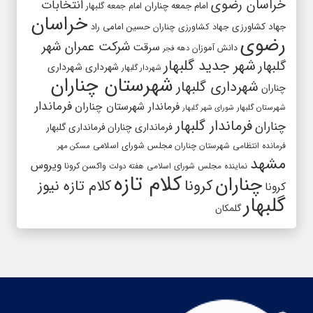
خراسان رضوی
انتخابات
امام جمعه چناران
امام جمعه گلبهار
خراسان
جهاد کشاورزی
جهاد کشاورزی چناران
حسین امامی راد
رضوی
شرکت عمران شهر
سرقت
دانش آموزان
دهه فجر
شهر جدید گلبهار
گلبهار
شهرداری
شهرداری
شهردار گلبهار
شهرستان چناران
شهرداری گلبهار
چناران
فرماندار
فرماندار شهرستان چناران
شهرستان گلبهار
شورای شهر گلبهار
فرماندار گلبهار
چناران
فرمانداری چناران
فرمانداری گلبهار
فرمانده انتظامی شهرستان چناران
مجلس شورای اسلامی
مسکن مهر
مشهد
ویروس
واکسن کرونا
نماینده مجلس شورای اسلامی
هفته دولت
کلام تازه
چناران
کرونا
کلام تازه نیوز
کرونا
گلبهار
گلمکان