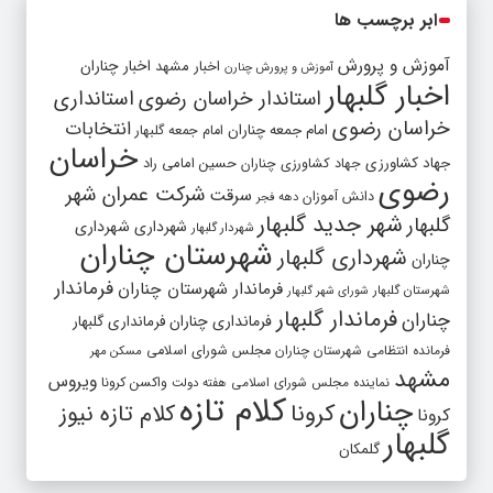
ابر برچسب ها
آموزش و پرورش
اخبار مشهد
اخبار چناران
آموزش و پرورش چنارن
اخبار گلبهار
استاندار خراسان رضوی
استانداری
خراسان رضوی
انتخابات
امام جمعه چناران
امام جمعه گلبهار
خراسان
جهاد کشاورزی
جهاد کشاورزی چناران
حسین امامی راد
رضوی
شرکت عمران شهر
سرقت
دانش آموزان
دهه فجر
شهر جدید گلبهار
گلبهار
شهرداری
شهرداری
شهردار گلبهار
شهرستان چناران
شهرداری گلبهار
چناران
فرماندار
فرماندار شهرستان چناران
شهرستان گلبهار
شورای شهر گلبهار
فرماندار گلبهار
چناران
فرمانداری چناران
فرمانداری گلبهار
فرمانده انتظامی شهرستان چناران
مجلس شورای اسلامی
مسکن مهر
مشهد
ویروس
واکسن کرونا
نماینده مجلس شورای اسلامی
هفته دولت
کلام تازه
چناران
کرونا
کلام تازه نیوز
کرونا
گلبهار
گلمکان