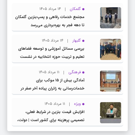
گلمکان
14 مرداد 1405
مجتمع خدمات رفاهی و پمپ‌بنزین گلمکان
تا دهه فجر به بهره‌برداری می‌رسد
گلبهار
14 مرداد 1405
بررسی مسائل آموزشی و توسعه فضاهای
تعلیم و تربیت حوزه انتخابیه در نشست
مشترک عضو کمیسیون آموزش مجلس با
فرهنگی
11 مرداد 1405
مدیرکل آموزش و پرورش خراسان رضوی
آمادگی بیش از ۱۵ موکب برای
خدمات‌رسانی به زائران پیاده آخر صفر در
شهرستان چناران
ویژه
11 مرداد 1405
افزایش قیمت بنزین در شرایط فعلی،
تصمیمی پرهزینه برای کشور است | دولت،
قاچاق سوخت و عوامل اصلی ناترازی را