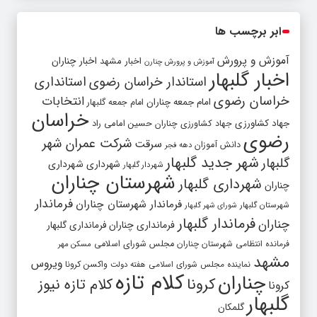
ابر برچسب ها
آموزش و پرورش
اخبار مشهد
اخبار چناران
آموزش و پرورش چنارن
اخبار گلبهار
استاندار خراسان رضوی
استانداری
خراسان رضوی
انتخابات
امام جمعه چناران
امام جمعه گلبهار
خراسان
جهاد کشاورزی
جهاد کشاورزی چناران
حسین امامی راد
رضوی
شرکت عمران شهر
سرقت
دانش آموزان
دهه فجر
شهر جدید گلبهار
گلبهار
شهرداری
شهرداری
شهردار گلبهار
شهرستان چناران
شهرداری گلبهار
چناران
فرماندار
فرماندار شهرستان چناران
شهرستان گلبهار
شورای شهر گلبهار
فرماندار گلبهار
چناران
فرمانداری چناران
فرمانداری گلبهار
فرمانده انتظامی شهرستان چناران
مجلس شورای اسلامی
مسکن مهر
مشهد
ویروس
واکسن کرونا
نماینده مجلس شورای اسلامی
هفته دولت
کلام تازه
چناران
کرونا
کلام تازه نیوز
کرونا
گلبهار
گلمکان