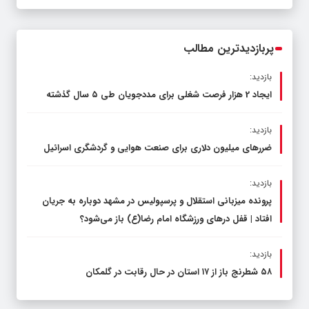
قاچاق سوخت و عوامل اصلی ناترازی را
محدود کند، نه سفره مردم
پربازدیدترین مطالب
بازدید:
ایجاد 2 هزار فرصت شغلی برای مددجویان طی ۵ سال گذشته
بازدید:
ضررهای میلیون دلاری برای صنعت هوایی و گردشگری اسرائیل
بازدید:
پرونده میزبانی استقلال و پرسپولیس در مشهد دوباره به جریان
افتاد | قفل در‌های ورزشگاه امام رضا(ع) باز می‌شود؟
بازدید:
۵۸ شطرنج‌ باز از ۱۷ استان در حال رقابت در گلمکان