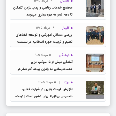
گلمکان
14 مرداد 1405
مجتمع خدمات رفاهی و پمپ‌بنزین گلمکان
تا دهه فجر به بهره‌برداری می‌رسد
گلبهار
14 مرداد 1405
بررسی مسائل آموزشی و توسعه فضاهای
تعلیم و تربیت حوزه انتخابیه در نشست
مشترک عضو کمیسیون آموزش مجلس با
فرهنگی
11 مرداد 1405
مدیرکل آموزش و پرورش خراسان رضوی
آمادگی بیش از ۱۵ موکب برای
خدمات‌رسانی به زائران پیاده آخر صفر در
شهرستان چناران
ویژه
11 مرداد 1405
افزایش قیمت بنزین در شرایط فعلی،
تصمیمی پرهزینه برای کشور است | دولت،
قاچاق سوخت و عوامل اصلی ناترازی را
محدود کند، نه سفره مردم