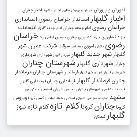
آموزش و پرورش
اخبار مشهد
اخبار چناران
آموزش و پرورش چنارن
اخبار گلبهار
استاندار خراسان رضوی
استانداری
خراسان رضوی
انتخابات
امام جمعه چناران
امام جمعه گلبهار
خراسان
جهاد کشاورزی
جهاد کشاورزی چناران
حسین امامی راد
رضوی
شرکت عمران شهر
سرقت
دانش آموزان
دهه فجر
شهر جدید گلبهار
گلبهار
شهرداری
شهرداری
شهردار گلبهار
شهرستان چناران
شهرداری گلبهار
چناران
فرماندار
فرماندار شهرستان چناران
شهرستان گلبهار
شورای شهر گلبهار
فرماندار گلبهار
چناران
فرمانداری چناران
فرمانداری گلبهار
فرمانده انتظامی شهرستان چناران
مجلس شورای اسلامی
مسکن مهر
مشهد
ویروس
واکسن کرونا
نماینده مجلس شورای اسلامی
هفته دولت
کلام تازه
چناران
کرونا
کلام تازه نیوز
کرونا
گلبهار
گلمکان