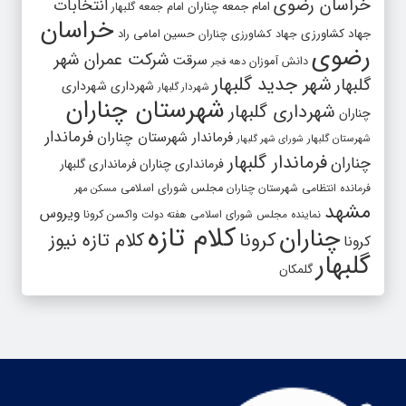
خراسان رضوی
انتخابات
امام جمعه چناران
امام جمعه گلبهار
خراسان
جهاد کشاورزی
جهاد کشاورزی چناران
حسین امامی راد
رضوی
شرکت عمران شهر
سرقت
دانش آموزان
دهه فجر
شهر جدید گلبهار
گلبهار
شهرداری
شهرداری
شهردار گلبهار
شهرستان چناران
شهرداری گلبهار
چناران
فرماندار
فرماندار شهرستان چناران
شهرستان گلبهار
شورای شهر گلبهار
فرماندار گلبهار
چناران
فرمانداری چناران
فرمانداری گلبهار
فرمانده انتظامی شهرستان چناران
مجلس شورای اسلامی
مسکن مهر
مشهد
ویروس
واکسن کرونا
نماینده مجلس شورای اسلامی
هفته دولت
کلام تازه
چناران
کرونا
کلام تازه نیوز
کرونا
گلبهار
گلمکان