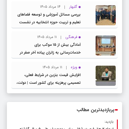
گلبهار
14 مرداد 1405
بررسی مسائل آموزشی و توسعه فضاهای
تعلیم و تربیت حوزه انتخابیه در نشست
مشترک عضو کمیسیون آموزش مجلس با
فرهنگی
11 مرداد 1405
مدیرکل آموزش و پرورش خراسان رضوی
آمادگی بیش از ۱۵ موکب برای
خدمات‌رسانی به زائران پیاده آخر صفر در
شهرستان چناران
ویژه
11 مرداد 1405
افزایش قیمت بنزین در شرایط فعلی،
تصمیمی پرهزینه برای کشور است | دولت،
قاچاق سوخت و عوامل اصلی ناترازی را
محدود کند، نه سفره مردم
پربازدیدترین مطالب
بازدید: