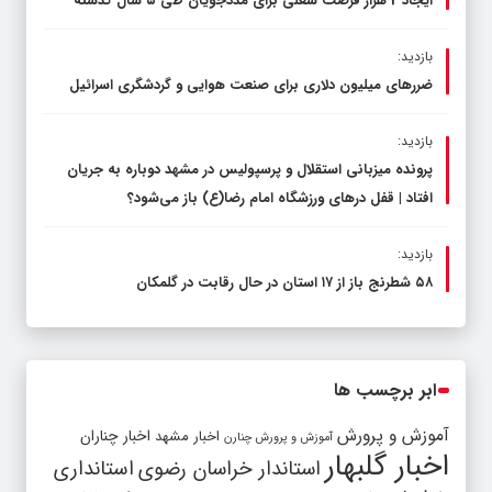
ایجاد 2 هزار فرصت شغلی برای مددجویان طی ۵ سال گذشته
بازدید:
ضررهای میلیون دلاری برای صنعت هوایی و گردشگری اسرائیل
بازدید:
پرونده میزبانی استقلال و پرسپولیس در مشهد دوباره به جریان
افتاد | قفل در‌های ورزشگاه امام رضا(ع) باز می‌شود؟
بازدید:
۵۸ شطرنج‌ باز از ۱۷ استان در حال رقابت در گلمکان
ابر برچسب ها
آموزش و پرورش
اخبار مشهد
اخبار چناران
آموزش و پرورش چنارن
اخبار گلبهار
استاندار خراسان رضوی
استانداری