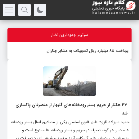
سرتیتر جدیدترین اخبار
پرداخت ۸۵ میلیارد ریال تسهیلات به عشایر چناران
۳۳ هکتار از حریم بستر رودخانه‎‌های گلبهار از متصرفان پاکسازی
شد
حمید علیزاده افزود: طبق قانون اساسی یکی از مصادیق انفال بستر رودخانه
هاست و هر گونه تصرف در حریم و بستر رودخانه ها ممنوع است و
متاسفانه در رودخانه های گلمکان، آبقد و فریزی شاهد ازدیاد تصرفات در