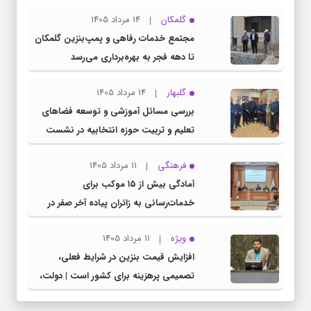
گلمکان
14 مرداد 1405
مجتمع خدمات رفاهی و پمپ‌بنزین گلمکان
تا دهه فجر به بهره‌برداری می‌رسد
گلبهار
14 مرداد 1405
بررسی مسائل آموزشی و توسعه فضاهای
تعلیم و تربیت حوزه انتخابیه در نشست
مشترک عضو کمیسیون آموزش مجلس با
فرهنگی
11 مرداد 1405
مدیرکل آموزش و پرورش خراسان رضوی
آمادگی بیش از ۱۵ موکب برای
خدمات‌رسانی به زائران پیاده آخر صفر در
شهرستان چناران
ویژه
11 مرداد 1405
افزایش قیمت بنزین در شرایط فعلی،
تصمیمی پرهزینه برای کشور است | دولت،
قاچاق سوخت و عوامل اصلی ناترازی را