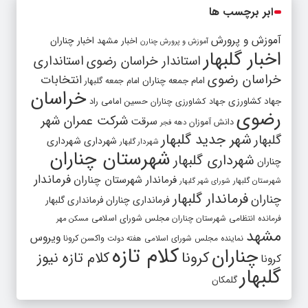
ابر برچسب ها
آموزش و پرورش
اخبار مشهد
اخبار چناران
آموزش و پرورش چنارن
اخبار گلبهار
استاندار خراسان رضوی
استانداری
خراسان رضوی
انتخابات
امام جمعه چناران
امام جمعه گلبهار
خراسان
جهاد کشاورزی
جهاد کشاورزی چناران
حسین امامی راد
رضوی
شرکت عمران شهر
سرقت
دانش آموزان
دهه فجر
شهر جدید گلبهار
گلبهار
شهرداری
شهرداری
شهردار گلبهار
شهرستان چناران
شهرداری گلبهار
چناران
فرماندار
فرماندار شهرستان چناران
شهرستان گلبهار
شورای شهر گلبهار
فرماندار گلبهار
چناران
فرمانداری چناران
فرمانداری گلبهار
فرمانده انتظامی شهرستان چناران
مجلس شورای اسلامی
مسکن مهر
مشهد
ویروس
واکسن کرونا
نماینده مجلس شورای اسلامی
هفته دولت
کلام تازه
چناران
کرونا
کلام تازه نیوز
کرونا
گلبهار
گلمکان