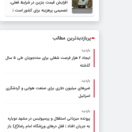
افزایش قیمت بنزین در شرایط فعلی،
تصمیمی پرهزینه برای کشور است |
دولت، قاچاق سوخت و عوامل اصلی
ناترازی را محدود کند، نه سفره مردم
پربازدیدترین مطالب
بازدید:
ایجاد 2 هزار فرصت شغلی برای مددجویان طی ۵ سال
گذشته
بازدید:
ضررهای میلیون دلاری برای صنعت هوایی و گردشگری
اسرائیل
بازدید:
پرونده میزبانی استقلال و پرسپولیس در مشهد دوباره
به جریان افتاد | قفل در‌های ورزشگاه امام رضا(ع) باز