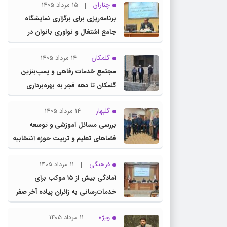
چناران
15 مرداد 1405
برنامه‌ریزی برای برگزاری نمایشگاه
جامع اشتغال و نوآوری بانوان در
چناران
گلمکان
14 مرداد 1405
مجتمع خدمات رفاهی و پمپ‌بنزین
گلمکان تا دهه فجر به بهره‌برداری
می‌رسد
گلبهار
14 مرداد 1405
بررسی مسائل آموزشی و توسعه
فضاهای تعلیم و تربیت حوزه انتخابیه
در نشست مشترک عضو کمیسیون
فرهنگی
11 مرداد 1405
آموزش مجلس با مدیرکل آموزش و
آمادگی بیش از ۱۵ موکب برای
پرورش خراسان رضوی
خدمات‌رسانی به زائران پیاده آخر صفر
در شهرستان چناران
ویژه
11 مرداد 1405