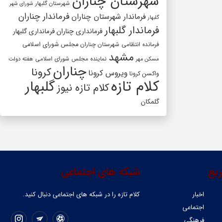
شهرستان چناران
شهرستان گلبهار
شورای شهر
فرماندار چناران
فرماندار شهرستان چناران
گلبهار
فرماندار گلبهار
فرمانداری چناران
فرمانداری گلبهار
فرمانده انتظامی شهرستان چناران
مجلس شورای اسلامی
مشهد
مسکن مهر
نماینده مجلس شورای اسلامی
هفته دولت
چناران
کرونا
ویروس کرونا
واکسن کرونا
کلام تازه
گلبهار
کلام تازه نیوز
گلمکان
یع
شبکه های اجتماعی
اخبار
کلام تازه را در شبکه ‌های اجتماعی دنبال کنید.
اجتماعی
فرهنگی