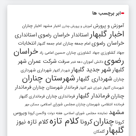
ابر برچسب ها
آموزش و پرورش
اخبار مشهد
اخبار چناران
آموزش و پرورش چنارن
اخبار گلبهار
استاندار خراسان رضوی
استانداری
خراسان رضوی
انتخابات
امام جمعه چناران
امام جمعه گلبهار
خراسان
جهاد کشاورزی
جهاد کشاورزی چناران
حسین امامی راد
رضوی
شرکت عمران شهر
سرقت
دانش آموزان
دهه فجر
شهر جدید گلبهار
گلبهار
شهرداری
شهرداری
شهردار گلبهار
شهرستان چناران
شهرداری گلبهار
چناران
فرماندار
فرماندار شهرستان چناران
شهرستان گلبهار
شورای شهر گلبهار
فرماندار گلبهار
چناران
فرمانداری چناران
فرمانداری گلبهار
فرمانده انتظامی شهرستان چناران
مجلس شورای اسلامی
مسکن مهر
مشهد
ویروس
واکسن کرونا
نماینده مجلس شورای اسلامی
هفته دولت
کلام تازه
چناران
کرونا
کلام تازه نیوز
کرونا
گلبهار
گلمکان