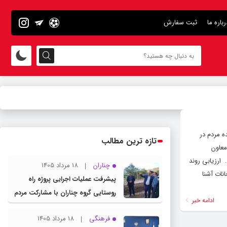
رباره ما
ثبت سفارش
اه ۱۴۰۴، حسین امامی‌راد، نماینده مردم در
تازه ترین مطالب
معاون
 ارزیابی روند
چناران
18 مرداد 1405
نات آشنا
پیشرفت عملیات اجرایی پروژه راه
روستایی گروه چناران با مشارکت مردم
ادامه خبر
و اعتبارات دولتی
فرهنگی
18 مرداد 1405