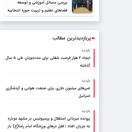
بررسی مسائل آموزشی و توسعه
فضاهای تعلیم و تربیت حوزه انتخابیه
در نشست مشترک عضو کمیسیون
آموزش مجلس با مدیرکل آموزش و
پرورش خراسان رضوی
پربازدیدترین مطالب
بازدید:
ایجاد 2 هزار فرصت شغلی برای مددجویان طی ۵ سال
گذشته
بازدید:
ضررهای میلیون دلاری برای صنعت هوایی و گردشگری
اسرائیل
بازدید:
پرونده میزبانی استقلال و پرسپولیس در مشهد دوباره
به جریان افتاد | قفل در‌های ورزشگاه امام رضا(ع) باز