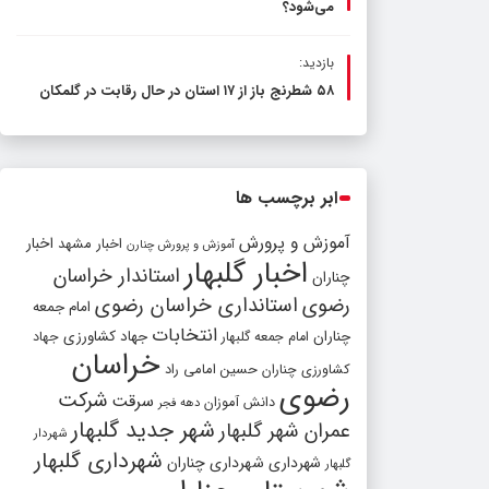
می‌شود؟
بازدید:
۵۸ شطرنج‌ باز از ۱۷ استان در حال رقابت در گلمکان
ابر برچسب ها
آموزش و پرورش
اخبار مشهد
اخبار
آموزش و پرورش چنارن
اخبار گلبهار
استاندار خراسان
چناران
رضوی
استانداری خراسان رضوی
امام جمعه
انتخابات
چناران
جهاد کشاورزی
امام جمعه گلبهار
جهاد
خراسان
کشاورزی چناران
حسین امامی راد
رضوی
شرکت
سرقت
دانش آموزان
دهه فجر
شهر جدید گلبهار
عمران شهر گلبهار
شهردار
شهرداری گلبهار
شهرداری
شهرداری چناران
گلبهار