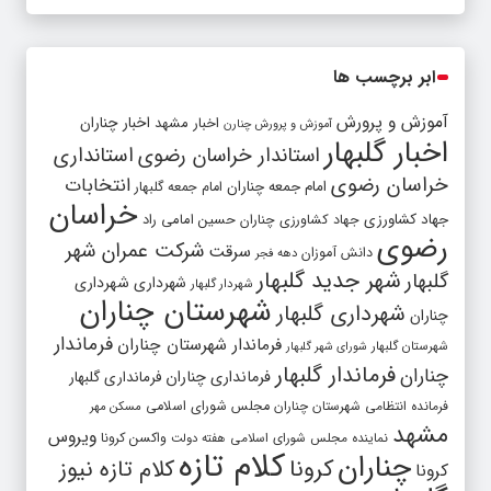
ابر برچسب ها
آموزش و پرورش
اخبار مشهد
اخبار چناران
آموزش و پرورش چنارن
اخبار گلبهار
استاندار خراسان رضوی
استانداری
خراسان رضوی
انتخابات
امام جمعه چناران
امام جمعه گلبهار
خراسان
جهاد کشاورزی
جهاد کشاورزی چناران
حسین امامی راد
رضوی
شرکت عمران شهر
سرقت
دانش آموزان
دهه فجر
شهر جدید گلبهار
گلبهار
شهرداری
شهرداری
شهردار گلبهار
شهرستان چناران
شهرداری گلبهار
چناران
فرماندار
فرماندار شهرستان چناران
شهرستان گلبهار
شورای شهر گلبهار
فرماندار گلبهار
چناران
فرمانداری چناران
فرمانداری گلبهار
فرمانده انتظامی شهرستان چناران
مجلس شورای اسلامی
مسکن مهر
مشهد
ویروس
واکسن کرونا
نماینده مجلس شورای اسلامی
هفته دولت
کلام تازه
چناران
کرونا
کلام تازه نیوز
کرونا