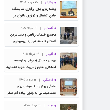
چناران
15 مرداد 1405
برنامه‌ریزی برای برگزاری نمایشگاه
جامع اشتغال و نوآوری بانوان در
چناران
گلمکان
14 مرداد 1405
مجتمع خدمات رفاهی و پمپ‌بنزین
گلمکان تا دهه فجر به بهره‌برداری
می‌رسد
گلبهار
14 مرداد 1405
بررسی مسائل آموزشی و توسعه
فضاهای تعلیم و تربیت حوزه انتخابیه
در نشست مشترک عضو کمیسیون
فرهنگی
11 مرداد 1405
آموزش مجلس با مدیرکل آموزش و
آمادگی بیش از ۱۵ موکب برای
پرورش خراسان رضوی
خدمات‌رسانی به زائران پیاده آخر صفر
در شهرستان چناران
ویژه
11 مرداد 1405