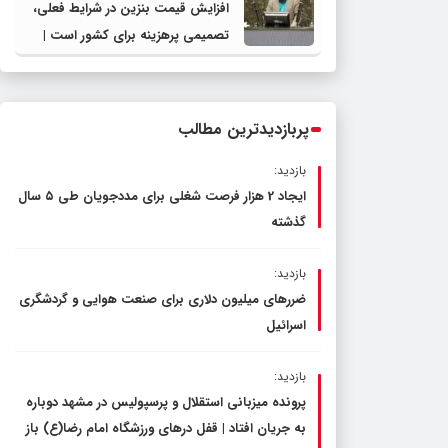
افزایش قیمت بنزین در شرایط فعلی،
تصمیمی پرهزینه برای کشور است |
دولت، قاچاق سوخت و عوامل اصلی
ناترازی را محدود کند، نه سفره مردم
پربازدیدترین مطالب
بازدید:
ایجاد 2 هزار فرصت شغلی برای مددجویان طی ۵ سال
گذشته
بازدید:
ضررهای میلیون دلاری برای صنعت هوایی و گردشگری
اسرائیل
بازدید:
پرونده میزبانی استقلال و پرسپولیس در مشهد دوباره
به جریان افتاد | قفل در‌های ورزشگاه امام رضا(ع) باز