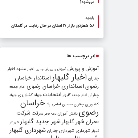
می‌شود؟
بازدید:
۵۸ شطرنج‌ باز از ۱۷ استان در حال رقابت در گلمکان
ابر برچسب ها
آموزش و پرورش
اخبار مشهد
اخبار
آموزش و پرورش چنارن
اخبار گلبهار
استاندار خراسان
چناران
رضوی
استانداری خراسان رضوی
امام جمعه
انتخابات
چناران
جهاد کشاورزی
امام جمعه گلبهار
جهاد
خراسان
کشاورزی چناران
حسین امامی راد
رضوی
شرکت
سرقت
دانش آموزان
دهه فجر
شهر جدید گلبهار
عمران شهر گلبهار
شهردار
شهرداری گلبهار
شهرداری
شهرداری چناران
گلبهار