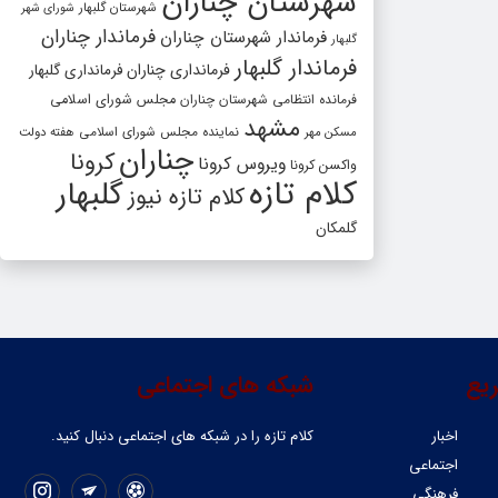
شهرستان چناران
شهرستان گلبهار
شورای شهر
فرماندار چناران
فرماندار شهرستان چناران
گلبهار
فرماندار گلبهار
فرمانداری چناران
فرمانداری گلبهار
فرمانده انتظامی شهرستان چناران
مجلس شورای اسلامی
مشهد
مسکن مهر
نماینده مجلس شورای اسلامی
هفته دولت
چناران
کرونا
ویروس کرونا
واکسن کرونا
کلام تازه
گلبهار
کلام تازه نیوز
گلمکان
یع
شبکه های اجتماعی
اخبار
کلام تازه را در شبکه ‌های اجتماعی دنبال کنید.
اجتماعی
فرهنگی