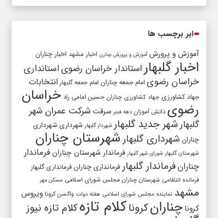
ابر برچسب ها
آموزش و پرورش
اخبار مشهد
اخبار چناران
آموزش و پرورش چنارن
اخبار گلبهار
استاندار خراسان رضوی
استانداری
خراسان رضوی
انتخابات
امام جمعه چناران
امام جمعه گلبهار
خراسان
جهاد کشاورزی
جهاد کشاورزی چناران
حسین امامی راد
رضوی
شرکت عمران شهر
سرقت
دانش آموزان
دهه فجر
شهر جدید گلبهار
گلبهار
شهرداری
شهرداری
شهردار گلبهار
شهرستان چناران
شهرداری گلبهار
چناران
فرماندار
فرماندار شهرستان چناران
شهرستان گلبهار
شورای شهر گلبهار
فرماندار گلبهار
چناران
فرمانداری چناران
فرمانداری گلبهار
فرمانده انتظامی شهرستان چناران
مجلس شورای اسلامی
مسکن مهر
مشهد
ویروس
واکسن کرونا
نماینده مجلس شورای اسلامی
هفته دولت
کلام تازه
چناران
کرونا
کلام تازه نیوز
کرونا