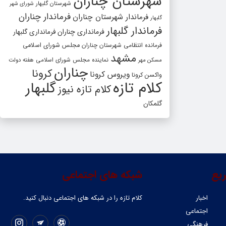
شهرستان چناران
شهرستان گلبهار
شورای شهر
فرماندار چناران
فرماندار شهرستان چناران
گلبهار
فرماندار گلبهار
فرمانداری چناران
فرمانداری گلبهار
فرمانده انتظامی شهرستان چناران
مجلس شورای اسلامی
مشهد
مسکن مهر
نماینده مجلس شورای اسلامی
هفته دولت
چناران
کرونا
ویروس کرونا
واکسن کرونا
کلام تازه
گلبهار
کلام تازه نیوز
گلمکان
یع
شبکه های اجتماعی
اخبار
کلام تازه را در شبکه ‌های اجتماعی دنبال کنید.
اجتماعی
فرهنگی