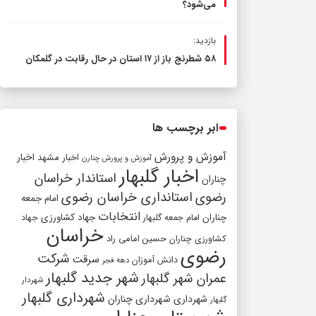
می‌شود؟
بازدید:
۵۸ شطرنج‌ باز از ۱۷ استان در حال رقابت در گلمکان
ابر برچسب ها
آموزش و پرورش
اخبار مشهد
اخبار
آموزش و پرورش چنارن
اخبار گلبهار
استاندار خراسان
چناران
رضوی
استانداری خراسان رضوی
امام جمعه
انتخابات
چناران
جهاد کشاورزی
امام جمعه گلبهار
جهاد
خراسان
کشاورزی چناران
حسین امامی راد
رضوی
شرکت
سرقت
دانش آموزان
دهه فجر
شهر جدید گلبهار
عمران شهر گلبهار
شهردار
شهرداری گلبهار
شهرداری
شهرداری چناران
گلبهار