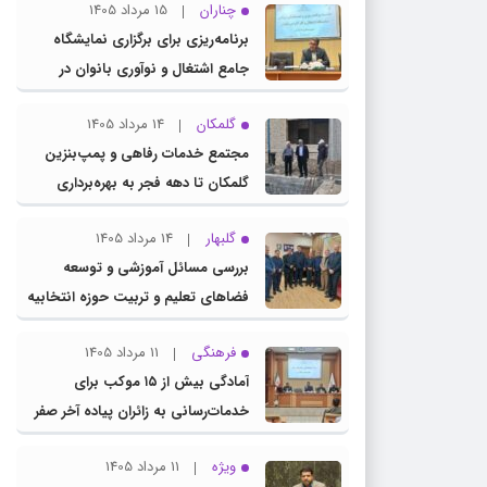
چناران
15 مرداد 1405
برنامه‌ریزی برای برگزاری نمایشگاه
جامع اشتغال و نوآوری بانوان در
چناران
گلمکان
14 مرداد 1405
مجتمع خدمات رفاهی و پمپ‌بنزین
گلمکان تا دهه فجر به بهره‌برداری
می‌رسد
گلبهار
14 مرداد 1405
بررسی مسائل آموزشی و توسعه
فضاهای تعلیم و تربیت حوزه انتخابیه
در نشست مشترک عضو کمیسیون
فرهنگی
11 مرداد 1405
آموزش مجلس با مدیرکل آموزش و
آمادگی بیش از ۱۵ موکب برای
پرورش خراسان رضوی
خدمات‌رسانی به زائران پیاده آخر صفر
در شهرستان چناران
ویژه
11 مرداد 1405