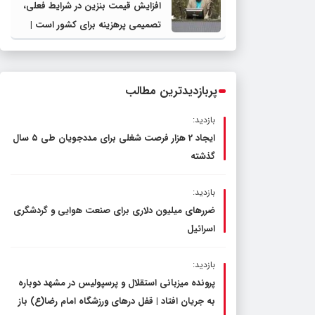
افزایش قیمت بنزین در شرایط فعلی،
تصمیمی پرهزینه برای کشور است |
دولت، قاچاق سوخت و عوامل اصلی
ناترازی را محدود کند، نه سفره مردم
پربازدیدترین مطالب
بازدید:
ایجاد 2 هزار فرصت شغلی برای مددجویان طی ۵ سال
گذشته
بازدید:
ضررهای میلیون دلاری برای صنعت هوایی و گردشگری
اسرائیل
بازدید:
پرونده میزبانی استقلال و پرسپولیس در مشهد دوباره
به جریان افتاد | قفل در‌های ورزشگاه امام رضا(ع) باز