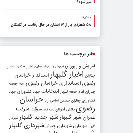
می‌شود؟
بازدید:
۵۸ شطرنج‌ باز از ۱۷ استان در حال رقابت در گلمکان
ابر برچسب ها
آموزش و پرورش
اخبار مشهد
اخبار
آموزش و پرورش چنارن
اخبار گلبهار
استاندار خراسان
چناران
رضوی
استانداری خراسان رضوی
امام جمعه
انتخابات
چناران
جهاد کشاورزی
امام جمعه گلبهار
جهاد
خراسان
کشاورزی چناران
حسین امامی راد
رضوی
شرکت
سرقت
دانش آموزان
دهه فجر
شهر جدید گلبهار
عمران شهر گلبهار
شهردار
شهرداری گلبهار
شهرداری
شهرداری چناران
گلبهار