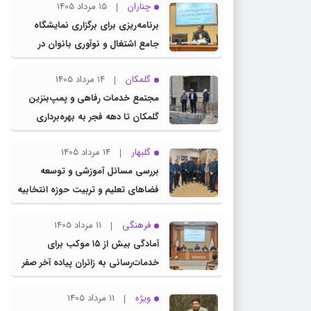
چناران
15 مرداد 1405
برنامه‌ریزی برای برگزاری نمایشگاه
جامع اشتغال و نوآوری بانوان در
چناران
گلمکان
14 مرداد 1405
مجتمع خدمات رفاهی و پمپ‌بنزین
گلمکان تا دهه فجر به بهره‌برداری
می‌رسد
گلبهار
14 مرداد 1405
بررسی مسائل آموزشی و توسعه
فضاهای تعلیم و تربیت حوزه انتخابیه
در نشست مشترک عضو کمیسیون
فرهنگی
11 مرداد 1405
آموزش مجلس با مدیرکل آموزش و
آمادگی بیش از ۱۵ موکب برای
پرورش خراسان رضوی
خدمات‌رسانی به زائران پیاده آخر صفر
در شهرستان چناران
ویژه
11 مرداد 1405