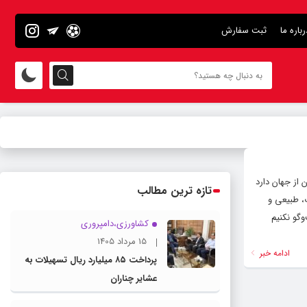
رباره ما
ثبت سفارش
از جهان دارد
تازه ترین مطالب
ت، طبیعی و
وگو نکنیم
کشاورزی،دامپروری
15 مرداد 1405
ادامه خبر
پرداخت ۸۵ میلیارد ریال تسهیلات به
عشایر چناران