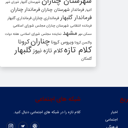
شهرستان چناران
شهرستان گلبهار
شورای شهر
فرماندار چناران
فرماندار شهرستان چناران
گلبهار
فرماندار گلبهار
فرمانداری چناران
فرمانداری گلبهار
فرمانده انتظامی شهرستان چناران
مجلس شورای اسلامی
مشهد
مسکن مهر
نماینده مجلس شورای اسلامی
هفته دولت
چناران
کرونا
ویروس کرونا
واکسن کرونا
کلام تازه
گلبهار
کلام تازه نیوز
گلمکان
یع
شبکه های اجتماعی
اخبار
کلام تازه را در شبکه ‌های اجتماعی دنبال کنید.
اجتماعی
فرهنگی