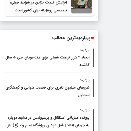
افزایش قیمت بنزین در شرایط فعلی،
تصمیمی پرهزینه برای کشور است |
دولت، قاچاق سوخت و عوامل اصلی
ناترازی را محدود کند، نه سفره مردم
پربازدیدترین مطالب
بازدید:
ایجاد 2 هزار فرصت شغلی برای مددجویان طی ۵ سال
گذشته
بازدید:
ضررهای میلیون دلاری برای صنعت هوایی و گردشگری
اسرائیل
بازدید:
پرونده میزبانی استقلال و پرسپولیس در مشهد دوباره
به جریان افتاد | قفل در‌های ورزشگاه امام رضا(ع) باز