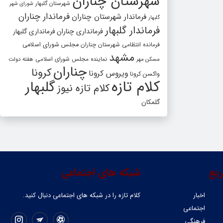
شهرستان چناران
شهرستان گلبهار
شورای شهر
فرماندار چناران
فرماندار شهرستان چناران
گلبهار
فرماندار گلبهار
فرمانداری چناران
فرمانداری گلبهار
فرمانده انتظامی شهرستان چناران
مجلس شورای اسلامی
مشهد
مسکن مهر
نماینده مجلس شورای اسلامی
هفته دولت
چناران
کرونا
ویروس کرونا
واکسن کرونا
کلام تازه
گلبهار
کلام تازه نیوز
گلمکان
یع
شبکه های اجتماعی
اخبار
کلام تازه را در شبکه ‌های اجتماعی دنبال کنید.
اجتماعی
فرهنگی