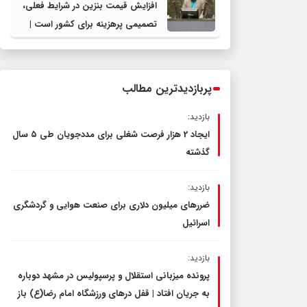
افزایش قیمت بنزین در شرایط فعلی،
تصمیمی پرهزینه برای کشور است |
دولت، قاچاق سوخت و عوامل اصلی
ناترازی را محدود کند، نه سفره مردم
پربازدیدترین مطالب
بازدید:
ایجاد 2 هزار فرصت شغلی برای مددجویان طی ۵ سال
گذشته
بازدید:
ضررهای میلیون دلاری برای صنعت هوایی و گردشگری
اسرائیل
بازدید:
پرونده میزبانی استقلال و پرسپولیس در مشهد دوباره
به جریان افتاد | قفل در‌های ورزشگاه امام رضا(ع) باز