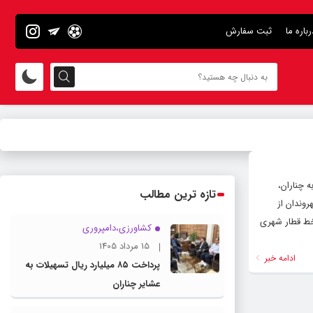
رباره ما
ثبت سفارش
ر شهری به چناران،
تازه ترین مطالب
وندان از
 خط قطار شهری
کشاورزی،دامپروری
15 مرداد 1405
ادامه خبر
پرداخت ۸۵ میلیارد ریال تسهیلات به
عشایر چناران