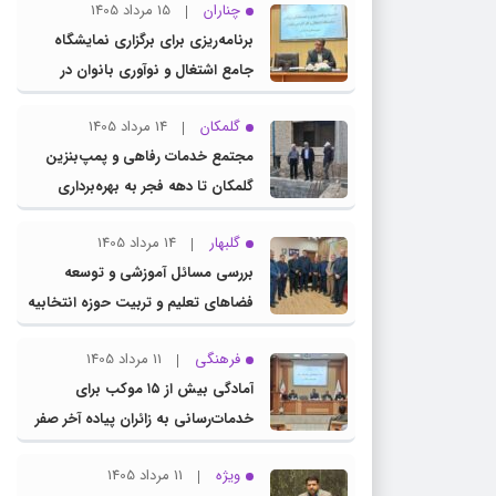
چناران
15 مرداد 1405
برنامه‌ریزی برای برگزاری نمایشگاه
جامع اشتغال و نوآوری بانوان در
چناران
گلمکان
14 مرداد 1405
مجتمع خدمات رفاهی و پمپ‌بنزین
گلمکان تا دهه فجر به بهره‌برداری
می‌رسد
گلبهار
14 مرداد 1405
بررسی مسائل آموزشی و توسعه
فضاهای تعلیم و تربیت حوزه انتخابیه
در نشست مشترک عضو کمیسیون
فرهنگی
11 مرداد 1405
آموزش مجلس با مدیرکل آموزش و
آمادگی بیش از ۱۵ موکب برای
پرورش خراسان رضوی
خدمات‌رسانی به زائران پیاده آخر صفر
در شهرستان چناران
ویژه
11 مرداد 1405