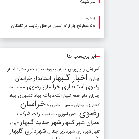
می‌شود؟
بازدید:
۵۸ شطرنج‌ باز از ۱۷ استان در حال رقابت در گلمکان
ابر برچسب ها
آموزش و پرورش
اخبار مشهد
اخبار
آموزش و پرورش چنارن
اخبار گلبهار
استاندار خراسان
چناران
رضوی
استانداری خراسان رضوی
امام جمعه
انتخابات
چناران
جهاد کشاورزی
امام جمعه گلبهار
جهاد
خراسان
کشاورزی چناران
حسین امامی راد
رضوی
شرکت
سرقت
دانش آموزان
دهه فجر
شهر جدید گلبهار
عمران شهر گلبهار
شهردار
شهرداری گلبهار
شهرداری
شهرداری چناران
گلبهار