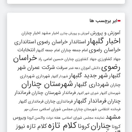
ابر برچسب ها
آموزش و پرورش
اخبار مشهد
اخبار چناران
آموزش و پرورش چنارن
اخبار گلبهار
استاندار خراسان رضوی
استانداری
خراسان رضوی
انتخابات
امام جمعه چناران
امام جمعه گلبهار
خراسان
جهاد کشاورزی
جهاد کشاورزی چناران
حسین امامی راد
رضوی
شرکت عمران شهر
سرقت
دانش آموزان
دهه فجر
شهر جدید گلبهار
گلبهار
شهرداری
شهرداری
شهردار گلبهار
شهرستان چناران
شهرداری گلبهار
چناران
فرماندار
فرماندار شهرستان چناران
شهرستان گلبهار
شورای شهر گلبهار
فرماندار گلبهار
چناران
فرمانداری چناران
فرمانداری گلبهار
فرمانده انتظامی شهرستان چناران
مجلس شورای اسلامی
مسکن مهر
مشهد
ویروس
واکسن کرونا
نماینده مجلس شورای اسلامی
هفته دولت
کلام تازه
چناران
کرونا
کلام تازه نیوز
کرونا